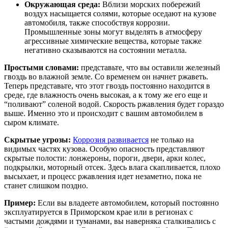
Окружающая среда:
Вблизи морских побережий
воздух насыщается солями, которые оседают на кузове
автомобиля, также способствуя коррозии.
Промышленные зоны могут выделять в атмосферу
агрессивные химические вещества, которые также
негативно сказываются на состоянии металла.
Простыми словами:
представьте, что вы оставили железный
гвоздь во влажной земле. Со временем он начнет ржаветь.
Теперь представьте, что этот гвоздь постоянно находится в
среде, где влажность очень высокая, а к тому же его еще и
“поливают” соленой водой. Скорость ржавления будет гораздо
выше. Именно это и происходит с вашим автомобилем в
сыром климате.
Скрытые угрозы:
Коррозия развивается
не только на
видимых частях кузова. Особую опасность представляют
скрытые полости: лонжероны, пороги, двери, арки колес,
подкрылки, моторный отсек. Здесь влага скапливается, плохо
высыхает, и процесс ржавления идет незаметно, пока не
станет слишком поздно.
Пример:
Если вы владеете автомобилем, который постоянно
эксплуатируется в Приморском крае или в регионах с
частыми дождями и туманами, вы наверняка сталкивались с