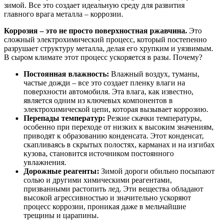
зимой. Все это создает идеальную среду для развития
главного врага металла – коррозии.
Коррозия – это не просто поверхностная ржавчина.
Это
сложный электрохимический процесс, который постепенно
разрушает структуру металла, делая его хрупким и уязвимым.
В сыром климате этот процесс ускоряется в разы. Почему?
Постоянная влажность:
Влажный воздух, туманы,
частые дожди – все это создает пленку влаги на
поверхности автомобиля. Эта влага, как известно,
является одним из ключевых компонентов в
электрохимической цепи, которая вызывает коррозию.
Перепады температур:
Резкие скачки температуры,
особенно при переходе от низких к высоким значениям,
приводят к образованию конденсата. Этот конденсат,
скапливаясь в скрытых полостях, карманах и на изгибах
кузова, становится источником постоянного
увлажнения.
Дорожные реагенты:
Зимой дороги обильно посыпают
солью и другими химическими реагентами,
призванными растопить лед. Эти вещества обладают
высокой агрессивностью и значительно ускоряют
процесс коррозии, проникая даже в мельчайшие
трещины и царапины.