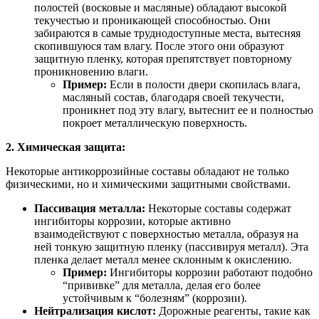
полостей (восковые и масляные) обладают высокой
текучестью и проникающей способностью. Они
забираются в самые труднодоступные места, вытесняя
скопившуюся там влагу. После этого они образуют
защитную пленку, которая препятствует повторному
проникновению влаги.
Пример:
Если в полости двери скопилась влага,
масляный состав, благодаря своей текучести,
проникнет под эту влагу, вытеснит ее и полностью
покроет металлическую поверхность.
2. Химическая защита:
Некоторые антикоррозийные составы обладают не только
физическими, но и химическими защитными свойствами.
Пассивация металла:
Некоторые составы содержат
ингибиторы коррозии, которые активно
взаимодействуют с поверхностью металла, образуя на
ней тонкую защитную пленку (пассивируя металл). Эта
пленка делает металл менее склонным к окислению.
Пример:
Ингибиторы коррозии работают подобно
“прививке” для металла, делая его более
устойчивым к “болезням” (коррозии).
Нейтрализация кислот:
Дорожные реагенты, такие как