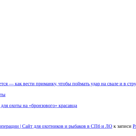
тся — как вести приманку, чтобы поймать удар на свале и в стр
оты
для охоты на «бронзового» красавца
операции | Сайт для охотников и рыбаков в СПб и ЛО
к записи
Р