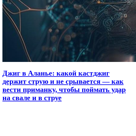
Джиг в Аланье: какой кастджиг
держит струю и не срывается — как
вести приманку, чтобы поймать удар
на свале и в струе