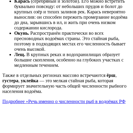
Карась
(серебряный и золотой). Его можно встретить
буквально повсюду: от небольших прудов и болот до
крупных озёр и тихих заливов рек. Карась невероятно
вынослив: он способен пережить промерзание водоёма
до дна, зарывшись в ил, и жить при очень низком
содержании кислорода.
Окунь.
Распространён практически во всех
пресноводных водоёмах страны. Это стайная рыба,
поэтому в подходящих местах его численность бывает
очень высокой.
Лещ.
В крупных реках и водохранилищах образует
большие скопления, особенно на глубоких участках с
медленным течением.
Также в отдельных регионах массово встречаются
ёрш
,
густера
,
уклейка
— это мелкая стайная рыба, которая
формирует значительную часть общей численности рыбного
населения водоёма.
Подробнее »
Речь именно о численности рыб в водоёмах РФ