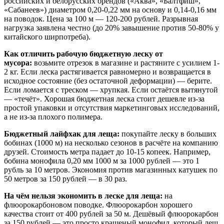
российских и белорусских брендов («Аква», «Балтфиш»,
«Сабанеев») диаметром 0,20-0,22 мм на основу и 0,14-0,16 мм
на поводок. Цена за 100 м — 120-200 рублей. Разрывная
нагрузка заявлена честно (до 20% завышение против 50-80% у
китайского ширпотреба).
Как отличить рабочую бюджетную леску от
мусора:
возьмите отрезок в магазине и растяните с усилием 1-
2 кг. Если леска растягивается равномерно и возвращается в
исходное состояние (без остаточной деформации) — берите.
Если ломается с треском — хрупкая. Если остаётся вытянутой
— «течёт». Хорошая бюджетная леска стоит дешевле из-за
простой упаковки и отсутствия маркетинговых исследований,
а не из-за плохого полимера.
Бюджетный лайфхак для леща:
покупайте леску в больших
бобинах (1000 м) на несколько сезонов в расчёте на компанию
друзей. Стоимость метра падает до 10-15 копеек. Например,
бобина монофила 0,20 мм 1000 м за 1000 рублей — это 1
рубль за 10 метров. Экономия против магазинных катушек по
50 метров за 150 рублей — в 30 раз.
На чём нельзя экономить в леске для леща:
на
флюорокарбоновом поводке. Флюорокарбон хорошего
качества стоит от 400 рублей за 50 м. Дешёвый флюорокарбон
за 150 рублей — это просто крашеный монофил, который лещ