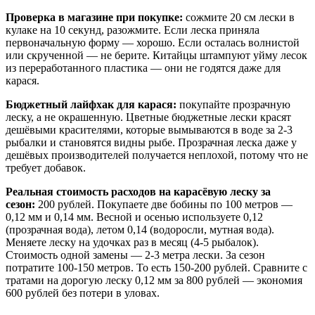
Проверка в магазине при покупке:
сожмите 20 см лески в
кулаке на 10 секунд, разожмите. Если леска приняла
первоначальную форму — хорошо. Если осталась волнистой
или скрученной — не берите. Китайцы штампуют уйму лесок
из переработанного пластика — они не годятся даже для
карася.
Бюджетный лайфхак для карася:
покупайте прозрачную
леску, а не окрашенную. Цветные бюджетные лески красят
дешёвыми красителями, которые вымываются в воде за 2-3
рыбалки и становятся видны рыбе. Прозрачная леска даже у
дешёвых производителей получается неплохой, потому что не
требует добавок.
Реальная стоимость расходов на карасёвую леску за
сезон:
200 рублей. Покупаете две бобины по 100 метров —
0,12 мм и 0,14 мм. Весной и осенью используете 0,12
(прозрачная вода), летом 0,14 (водоросли, мутная вода).
Меняете леску на удочках раз в месяц (4-5 рыбалок).
Стоимость одной замены — 2-3 метра лески. За сезон
потратите 100-150 метров. То есть 150-200 рублей. Сравните с
тратами на дорогую леску 0,12 мм за 800 рублей — экономия
600 рублей без потери в уловах.