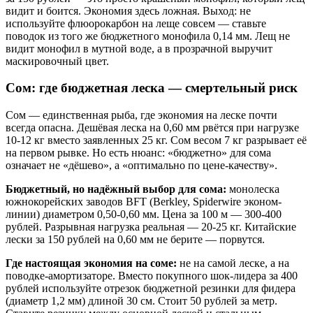
видит и боится. Экономия здесь ложная. Выход: не
используйте флюорокарбон на леще совсем — ставьте
поводок из того же бюджетного монофила 0,14 мм. Лещ не
видит монофил в мутной воде, а в прозрачной выручит
маскировочный цвет.
Сом: где бюджетная леска — смертельный риск
Сом — единственная рыба, где экономия на леске почти
всегда опасна. Дешёвая леска на 0,60 мм рвётся при нагрузке
10-12 кг вместо заявленных 25 кг. Сом весом 7 кг разрывает её
на первом рывке. Но есть нюанс: «бюджетно» для сома
означает не «дёшево», а «оптимально по цене-качеству».
Бюджетный, но надёжный выбор для сома:
монолеска
южнокорейских заводов BFT (Berkley, Spiderwire эконом-
линии) диаметром 0,50-0,60 мм. Цена за 100 м — 300-400
рублей. Разрывная нагрузка реальная — 20-25 кг. Китайские
лески за 150 рублей на 0,60 мм не берите — порвутся.
Где настоящая экономия на соме:
не на самой леске, а на
поводке-амортизаторе. Вместо покупного шок-лидера за 400
рублей используйте отрезок бюджетной резинки для фидера
(диаметр 1,2 мм) длиной 30 см. Стоит 50 рублей за метр.