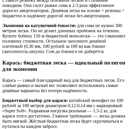
Ставите резинку между основной леской и стальным
поводком. Она гасит рывки сома в 2-3 раза эффективнее
дорогих амортизаторов. Дешёвая леска на основе + резинка =
бюджетно и надёжнее дорогой лески без амортизации.
Экономия на катушечной ёмкости:
для сома не нужно 300
метров лески. Он не делает длинных пробежек на течении.
Купите бобину 150 м бюджетной монолески — это сэкономит
половину стоимости. Остальное заполните дешёвой
плетёнкой (0,30 мм, 100 рублей за 100 м) как бэкинг
(заполнитель шпули). Сом до бэкинга не доберётся.
Карась: бюджетная леска — идеальный полигон
для экономии
Карась — самый благодарный вид для бюджетных лесок. Его
слабые рывки и малый вес позволяют использовать самые
дешёвые варианты без потери надёжности.
Бюджетный выбор для карася:
китайский монофил по 100
рублей за 100 метров диаметром 0,12-0,14 мм с маркировкой
«Super Soft». Разрывная нагрузка реальная — 1,5-2 кг, для
карася этого достаточно. Главное требование — леска должна
быть мягкой. Жёсткая бюджетная леска будет скручиваться и
путаться на каждом забросе.