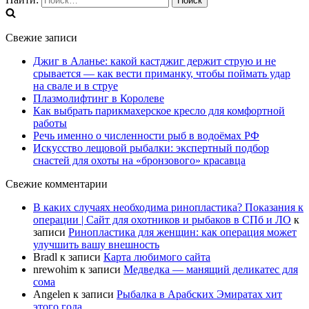
Свежие записи
Джиг в Аланье: какой кастджиг держит струю и не
срывается — как вести приманку, чтобы поймать удар
на свале и в струе
Плазмолифтинг в Королеве
Как выбрать парикмахерское кресло для комфортной
работы
Речь именно о численности рыб в водоёмах РФ
Искусство лещовой рыбалки: экспертный подбор
снастей для охоты на «бронзового» красавца
Свежие комментарии
В каких случаях необходима ринопластика? Показания к
операции | Сайт для охотников и рыбаков в СПб и ЛО
к
записи
Ринопластика для женщин: как операция может
улучшить вашу внешность
Bradl
к записи
Карта любимого сайта
nrewohim
к записи
Медведка — манящий деликатес для
сома
Angelen
к записи
Рыбалка в Арабских Эмиратах хит
этого года