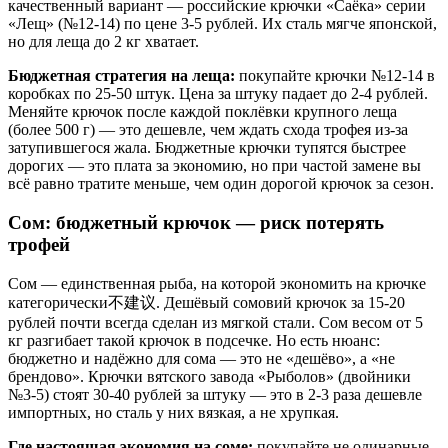
качественный вариант — российские крючки «Саёка» серии
«Лещ» (№12-14) по цене 3-5 рублей. Их сталь мягче японской,
но для леща до 2 кг хватает.
Бюджетная стратегия на леща:
покупайте крючки №12-14 в
коробках по 25-50 штук. Цена за штуку падает до 2-4 рублей.
Меняйте крючок после каждой поклёвки крупного леща
(более 500 г) — это дешевле, чем ждать схода трофея из-за
затупившегося жала. Бюджетные крючки тупятся быстрее
дорогих — это плата за экономию, но при частой замене вы
всё равно тратите меньше, чем один дорогой крючок за сезон.
Сом: бюджетный крючок — риск потерять
трофей
Сом — единственная рыба, на которой экономить на крючке
категорически不建议. Дешёвый сомовий крючок за 15-20
рублей почти всегда сделан из мягкой стали. Сом весом от 5
кг разгибает такой крючок в подсечке. Но есть нюанс:
бюджетно и надёжно для сома — это не «дешёво», а «не
брендово». Крючки вятского завода «Рыболов» (двойники
№3-5) стоят 30-40 рублей за штуку — это в 2-3 раза дешевле
импортных, но сталь у них вязкая, а не хрупкая.
Где настоящая экономия на соме:
покупайте не одинарные