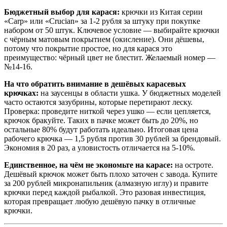
Бюджетный выбор для карася:
крючки из Китая серии
«Carp» или «Crucian» за 1-2 рубля за штуку при покупке
набором от 50 штук. Ключевое условие — выбирайте крючки
с чёрным матовым покрытием (окисление). Они дёшевы,
потому что покрытие простое, но для карася это
преимущество: чёрный цвет не блестит. Желаемый номер —
№14-16.
На что обратить внимание в дешёвых карасевых
крючках:
на заусенцы в области ушка. У бюджетных моделей
часто остаются зазубрины, которые перетирают леску.
Проверка: проведите ниткой через ушко — если цепляется,
крючок бракуйте. Таких в пачке может быть до 20%, но
остальные 80% будут работать идеально. Итоговая цена
рабочего крючка — 1,5 рубля против 30 рублей за брендовый.
Экономия в 20 раз, а уловистость отличается на 5-10%.
Единственное, на чём не экономьте на карасе:
на остроте.
Дешёвый крючок может быть плохо заточен с завода. Купите
за 200 рублей микронапильник (алмазную иглу) и правите
крючки перед каждой рыбалкой. Это разовая инвестиция,
которая превращает любую дешёвую пачку в отличные
крючки.