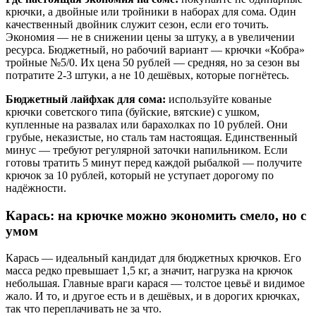
крючки, а двойные или тройники в наборах для сома. Один
качественный двойник служит сезон, если его точить.
Экономия — не в снижении цены за штуку, а в увеличении
ресурса. Бюджетный, но рабочий вариант — крючки «Кобра»
тройные №5/0. Их цена 50 рублей — средняя, но за сезон вы
потратите 2-3 штуки, а не 10 дешёвых, которые погнётесь.
Бюджетный лайфхак для сома:
используйте кованые
крючки советского типа (буйские, вятские) с ушком,
купленные на развалах или барахолках по 10 рублей. Они
грубые, неказистые, но сталь там настоящая. Единственный
минус — требуют регулярной заточки напильником. Если
готовы тратить 5 минут перед каждой рыбалкой — получите
крючок за 10 рублей, который не уступает дорогому по
надёжности.
Карась: на крючке можно экономить смело, но с
умом
Карась — идеальный кандидат для бюджетных крючков. Его
масса редко превышает 1,5 кг, а значит, нагрузка на крючок
небольшая. Главные враги карася — толстое цевьё и видимое
жало. И то, и другое есть и в дешёвых, и в дорогих крючках,
так что переплачивать не за что.