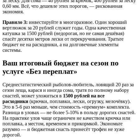
за леску. Для сома — 40 рублей за крючок, 400 рублей за леску
0,60 мм. Всё, что дешевле этих порогов, — рискованная
экономия.
Правило 3:
инвестируйте в многоразовое. Один хороший
вертлюжок за 20 рублей служит годы. Одна качественная
катушка за 1500 рублей (недорогая, но не самая дешёвая)
спасёт десятки метров лески от перекручивания. Тратьте
бюджет не на расходники, а на долговечные элементы
системы.
Ваш итоговый бюджет на сезон по
услуге «Без переплат»
Среднестатистический рыболов-любитель, ловящий 20 раз за
сезон леща, карася и иногда сома, тратя по полному набору
снастей, может уложиться в
1500 рублей на все
расходники
(крючки, поплавки, лески, огрузку, мелочёвку).
Это в 5-6 раз меньше, чем стоимость «премиум» комплекта.
Разница в уловах — не более 5-10% в пользу дорогих снастей.
На практике улов чаще ограничен не качеством крючка или
поплавка, а местом, временем и прикормкой. Экономьте
разумно — и бюджетная снасть принесёт трофеи не хуже
дорогой.