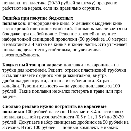
поплавки из пластика (20-30 рублей за штуку) прекрасно
работают на карася, если их правильно огрузить.
Ошибка при покупке бюджетных
поплавков:
игнорирование киля. У дешёвых моделей киль
часто кривой или слишком лёгкий. Поплавок заваливается на
бок даже при слабой волне. Решение за копейки: купите
набора тонкой свинцовой проволоки (50 рублей за 10 метров)
и намотайте 3-4 витка на киль в нижней части. Это утяжеляет
поплавок, делает его устойчивым, не увеличивая
грузоподъёмность.
Бюджетный топ для карася:
поплавки «макаронина» из
трубки для коктейлей. Рецепт: отрезок пластиковой трубочки
8 см, запаиваете с одного конца зажигалкой, внутрь —
дробинка для огрузки, антенна из зубочистки. Затраты —
копейки. Чувствительность — на уровне поплавков за 100
рублей. Такие поплавки не жалко потерять в траве или при
зацепе.
Сколько реально нужно потратить на карасевые
поплавки:
100 рублей на сезон. Покупаете 3-4 пластиковых
поплавка разной грузоподъёмности (0,5 г, 1 г, 1,5 г) по 20-30
рублей. Докупаете набор свинцовых дробинок за 50 рублей на
3 сезона. Итог: 100 рублей — полный комплект. Никаких