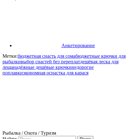
Анкетирование
Метки:
бюджетная снасть для сома
бюджетные крючки для
рыбалки
выбор снастей без переплат
дешёвая леска для
леща
надёжные дешёвые крючки
недорогие
поплавки
экономная оснастка для карася
Рыбалка / Охота / Туризм
Найти: