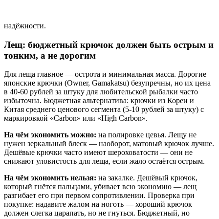
надёжности.
Лещ: бюджетный крючок должен быть острым и
тонким, а не дорогим
Для леща главное — острота и минимальная масса. Дорогие
японские крючки (Owner, Gamakatsu) безупречны, но их цена
в 40-60 рублей за штуку для любительской рыбалки часто
избыточна. Бюджетная альтернатива: крючки из Кореи и
Китая среднего ценового сегмента (5-10 рублей за штуку) с
маркировкой «Carbon» или «High Carbon».
На чём экономить можно:
на полировке цевья. Лещу не
нужен зеркальный блеск — наоборот, матовый крючок лучше.
Дешёвые крючки часто имеют шероховатости — они не
снижают уловистость для леща, если жало остаётся острым.
На чём экономить нельзя:
на закалке. Дешёвый крючок,
который гнётся пальцами, убивает всю экономию — лещ
разгибает его при первом сопротивлении. Проверка при
покупке: надавите жалом на ноготь — хороший крючок
должен слегка царапать, но не гнуться. Бюджетный, но