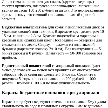
Ловля сома на поплавочную снасть (кружки, жерлицы)
требует крупного, плавучего поплавка-диска. Магазинные
варианты стоят 150-250 рублей за штуку. Это неоправданные
траты, потому что сомовий поплавок — самый простой
элемент.
Бюджетная альтернатива для сома:
пенопластовый диск от
упаковки овощей или техники. Вырезаете круг диаметром 10-
15 см, толщиной 2-3 см. Красите водостойким маркером в
красный или оранжевый цвет. Посередине — отверстие для
скольжения по леске. Сверху — флажок из пластиковой
бутылки (нарезаете полоску 2х10 см). Вся конструкция — 5
минут работы и 0 рублей. Плавучесть — 50-100 граммов без
проблем.
Единственный нюанс:
такой самодельный поплавок будет
менее долговечен — пенопласт крошится от многократных
забросов. Но за сезон вы сделаете 5-6 новых. Сравните с
покупкой 5 фирменных поплавков по 200 рублей = 1000
рублей. Экономия 100% и полная функциональность.
Карась: бюджетные поплавки с регулировкой
Карась не требует сверхчувствительного поплавка. Ему нужна
стабильность на воде и правильная огрузка. Самые дешёвые