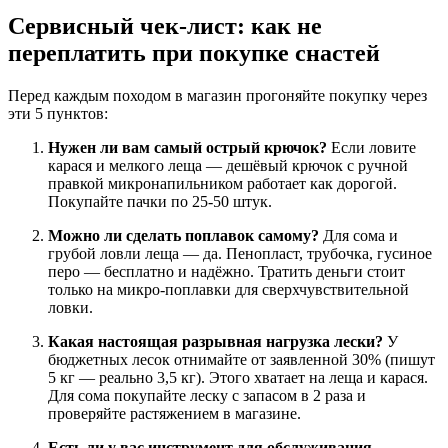
Сервисный чек-лист: как не
переплатить при покупке снастей
Перед каждым походом в магазин прогоняйте покупку через
эти 5 пунктов:
Нужен ли вам самый острый крючок?
Если ловите
карася и мелкого леща — дешёвый крючок с ручной
правкой микронапильником работает как дорогой.
Покупайте пачки по 25-50 штук.
Можно ли сделать поплавок самому?
Для сома и
грубой ловли леща — да. Пенопласт, трубочка, гусиное
перо — бесплатно и надёжно. Тратить деньги стоит
только на микро-поплавки для сверхчувствительной
ловки.
Какая настоящая разрывная нагрузка лески?
У
бюджетных лесок отнимайте от заявленной 30% (пишут
5 кг — реально 3,5 кг). Этого хватает на леща и карася.
Для сома покупайте леску с запасом в 2 раза и
проверяйте растяжением в магазине.
Есть ли у вас инструмент для обслуживания