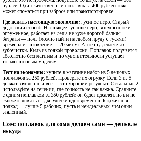
рублей. Один качественный поплавок за 400 рублей тоже
может сломаться при забросе или транспортировке.
Где искать настоящую экономию:
гусиное перо. Старый
дедовский способ. Настоящее гусиное перо, высушенное и
огруженное, работает на леща не хуже дорогой бальзы.
Затраты — ноль (можно найти на любом пруду с гусями),
время на изготовление — 20 минут. Антенну делаете из
зубочистки. Киль из тонкой проволоки. Поплавок получается
абсолютно бесплатным и по чувствительности уступает
только топовым моделям.
Тест на экономию:
купите в магазине набор из 5 лещовых
поплавков за 250 рублей. Проверьте их огрузку. Если 3 из 5
держат заявленный вес — это хороший результат. Остальные 2
используйте на течении, где точность не так важна. Сравните
с одним поплавком за 350 рублей: он будет идеален, но вы не
сможете ловить на две удочки одновременно. Бюджетный
подход — лучше 5 рабочих, пусть и неидеальных, чем один
эталонный.
Сом: поплавок для сома делаем сами — дешевле
некуда