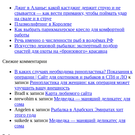
Джиг в Аланье: какой кастджиг держит струю и не
срывается — как вести приманку, чтобы поймать удар
на свале и в струе
Плазмолифтинг в Королеве
Как выбрать парикмахерское кресло для комфортной
работы
Речь именно о численности рыб в водоёмах РФ
Искусство лещовой рыбалки: экспертный подбор
снастей для охоты на «бронзового» красавца
Свежие комментарии
В каких случаях необходима ринопластика? Показания к
операции | Сайт для охотников и рыбаков в СПб и ЛО
к
записи
Ринопластика для женщин: как операция может
улучшить вашу внешность
Bradl
к записи
Карта любимого сайта
nrewohim
к записи
Медведка — манящий деликатес для
сома
Angelen
к записи
Рыбалка в Арабских Эмиратах хит
этого года
suikede
к записи
Медведка — манящий деликатес для
сома