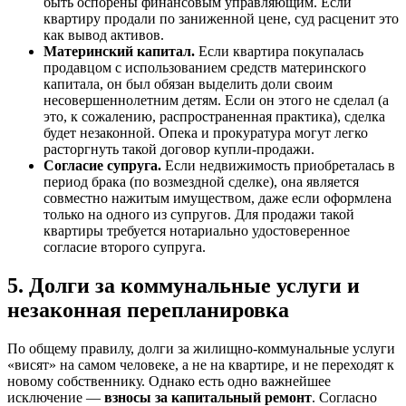
быть оспорены финансовым управляющим. Если
квартиру продали по заниженной цене, суд расценит это
как вывод активов.
Материнский капитал.
Если квартира покупалась
продавцом с использованием средств материнского
капитала, он был обязан выделить доли своим
несовершеннолетним детям. Если он этого не сделал (а
это, к сожалению, распространенная практика), сделка
будет незаконной. Опека и прокуратура могут легко
расторгнуть такой договор купли-продажи.
Согласие супруга.
Если недвижимость приобреталась в
период брака (по возмездной сделке), она является
совместно нажитым имуществом, даже если оформлена
только на одного из супругов. Для продажи такой
квартиры требуется нотариально удостоверенное
согласие второго супруга.
5. Долги за коммунальные услуги и
незаконная перепланировка
По общему правилу, долги за жилищно-коммунальные услуги
«висят» на самом человеке, а не на квартире, и не переходят к
новому собственнику. Однако есть одно важнейшее
исключение —
взносы за капитальный ремонт
. Согласно