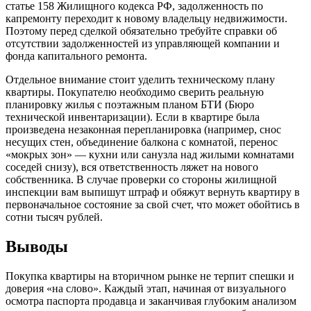
статье 158 Жилищного кодекса РФ, задолженность по
капремонту переходит к новому владельцу недвижимости.
Поэтому перед сделкой обязательно требуйте справки об
отсутствии задолженностей из управляющей компании и
фонда капитального ремонта.
Отдельное внимание стоит уделить техническому плану
квартиры. Покупателю необходимо сверить реальную
планировку жилья с поэтажным планом БТИ (Бюро
технической инвентаризации). Если в квартире была
произведена незаконная перепланировка (например, снос
несущих стен, объединение балкона с комнатой, перенос
«мокрых зон» — кухни или санузла над жилыми комнатами
соседей снизу), вся ответственность ляжет на нового
собственника. В случае проверки со стороны жилищной
инспекции вам выпишут штраф и обяжут вернуть квартиру в
первоначальное состояние за свой счет, что может обойтись в
сотни тысяч рублей.
Выводы
Покупка квартиры на вторичном рынке не терпит спешки и
доверия «на слово». Каждый этап, начиная от визуального
осмотра паспорта продавца и заканчивая глубоким анализом