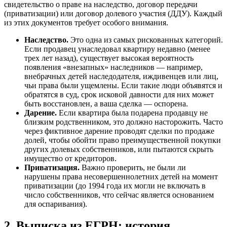
свидетельство о праве на наследство, договор передачи
(приватизации) или договор долевого участия (ДДУ). Каждый
из этих документов требует особого внимания.
Наследство.
Это одна из самых рискованных категорий.
Если продавец унаследовал квартиру недавно (менее
трех лет назад), существует высокая вероятность
появления «внезапных» наследников — например,
внебрачных детей наследодателя, иждивенцев или лиц,
чьи права были ущемлены. Если такие люди объявятся и
обратятся в суд, срок исковой давности для них может
быть восстановлен, а ваша сделка — оспорена.
Дарение.
Если квартира была подарена продавцу не
близким родственником, это должно насторожить. Часто
через фиктивное дарение проводят сделки по продаже
долей, чтобы обойти право преимущественной покупки
других долевых собственников, или пытаются скрыть
имущество от кредиторов.
Приватизация.
Важно проверить, не были ли
нарушены права несовершеннолетних детей на момент
приватизации (до 1994 года их могли не включать в
число собственников, что сейчас является основанием
для оспаривания).
2. Выписка из ЕГРН: история