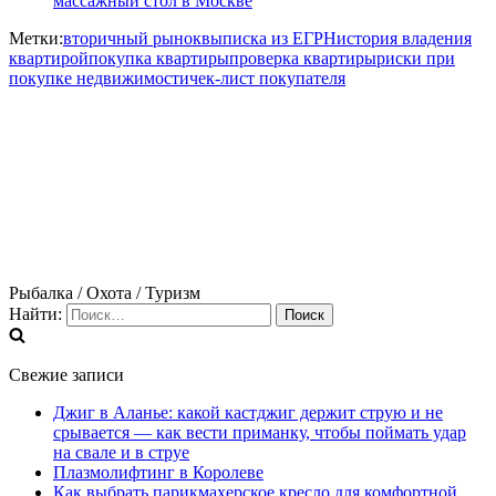
массажный стол в Москве
Метки:
вторичный рынок
выписка из ЕГРН
история владения
квартирой
покупка квартиры
проверка квартиры
риски при
покупке недвижимости
чек-лист покупателя
Рыбалка / Охота / Туризм
Найти:
Свежие записи
Джиг в Аланье: какой кастджиг держит струю и не
срывается — как вести приманку, чтобы поймать удар
на свале и в струе
Плазмолифтинг в Королеве
Как выбрать парикмахерское кресло для комфортной