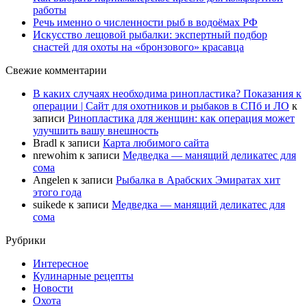
работы
Речь именно о численности рыб в водоёмах РФ
Искусство лещовой рыбалки: экспертный подбор
снастей для охоты на «бронзового» красавца
Свежие комментарии
В каких случаях необходима ринопластика? Показания к
операции | Сайт для охотников и рыбаков в СПб и ЛО
к
записи
Ринопластика для женщин: как операция может
улучшить вашу внешность
Bradl
к записи
Карта любимого сайта
nrewohim
к записи
Медведка — манящий деликатес для
сома
Angelen
к записи
Рыбалка в Арабских Эмиратах хит
этого года
suikede
к записи
Медведка — манящий деликатес для
сома
Рубрики
Интересное
Кулинарные рецепты
Новости
Охота