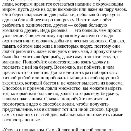
люди, которым нравится оставаться наедине с окружающим
миром, пусть даже на один выходной или даже на пару часов.
Они берут снаряжение для рыбалки, небольшой перекус и
едут на ближайшее озеро или речку. Некоторые любят
рыбачить в одиночестве, другие — собрав большую
компанию друзей. Ведь рыбалка — это больше, чем просто
увлечение. Современному городскому жителю не надо
охотиться или сторожить добычу в лесных зарослях. Однако,
память об этом еще жива в некоторых людях, поэтому они
любят рыбачить, даже если улов очень мал, а продуктивнее
было бы купить любую рыбу, даже самую экзотическую, в
магазине. Попробуйте самостоятельно взять удочку и
посидеть с ней на берегу. Возможно, вы поймете, в чем
прелесть этого занятия. Достаточно хоть раз побороться с
хитрой рыбой или попробовать вытащить особо крупный
экземпляр, который бьется и не желает вылезать из водоема.
Способов и приемов ловли множество, вы можете выбрать
тот, который вам больше подходит по характеру, бюджету,
вашим пожеланиям. Сначала попробуйте почитать и
посмотреть видео о способах ловли, чтобы получить
представление, как выглядит тот или иной способ. Среди
самых главных снастей для рыбалки можно отметить самые
распространенные.
-Удочка с поплавком. Самый древний способ ловли, от