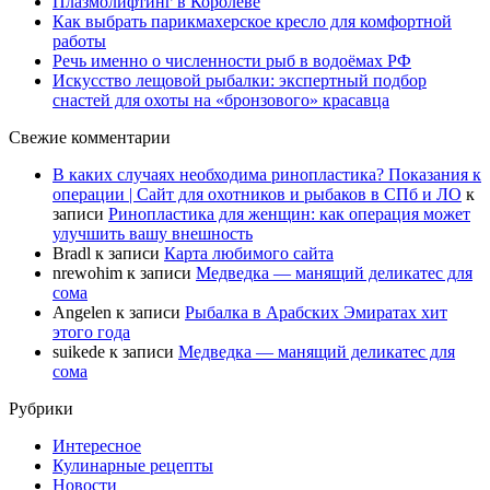
Плазмолифтинг в Королеве
Как выбрать парикмахерское кресло для комфортной
работы
Речь именно о численности рыб в водоёмах РФ
Искусство лещовой рыбалки: экспертный подбор
снастей для охоты на «бронзового» красавца
Свежие комментарии
В каких случаях необходима ринопластика? Показания к
операции | Сайт для охотников и рыбаков в СПб и ЛО
к
записи
Ринопластика для женщин: как операция может
улучшить вашу внешность
Bradl
к записи
Карта любимого сайта
nrewohim
к записи
Медведка — манящий деликатес для
сома
Angelen
к записи
Рыбалка в Арабских Эмиратах хит
этого года
suikede
к записи
Медведка — манящий деликатес для
сома
Рубрики
Интересное
Кулинарные рецепты
Новости