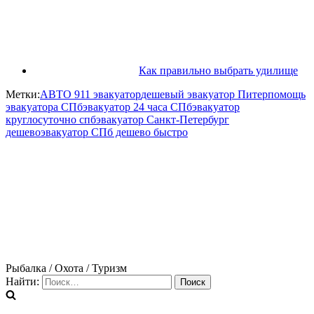
Как правильно выбрать удилище
Метки:
АВТО 911 эвакуатор
дешевый эвакуатор Питер
помощь
эвакуатора СПб
эвакуатор 24 часа СПб
эвакуатор
круглосуточно спб
эвакуатор Санкт-Петербург
дешево
эвакуатор СПб дешево быстро
Рыбалка / Охота / Туризм
Найти: