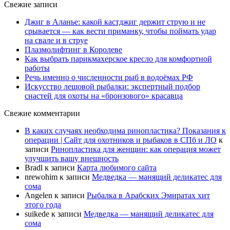
Свежие записи
Джиг в Аланье: какой кастджиг держит струю и не
срывается — как вести приманку, чтобы поймать удар
на свале и в струе
Плазмолифтинг в Королеве
Как выбрать парикмахерское кресло для комфортной
работы
Речь именно о численности рыб в водоёмах РФ
Искусство лещовой рыбалки: экспертный подбор
снастей для охоты на «бронзового» красавца
Свежие комментарии
В каких случаях необходима ринопластика? Показания к
операции | Сайт для охотников и рыбаков в СПб и ЛО
к
записи
Ринопластика для женщин: как операция может
улучшить вашу внешность
Bradl
к записи
Карта любимого сайта
nrewohim
к записи
Медведка — манящий деликатес для
сома
Angelen
к записи
Рыбалка в Арабских Эмиратах хит
этого года
suikede
к записи
Медведка — манящий деликатес для
сома