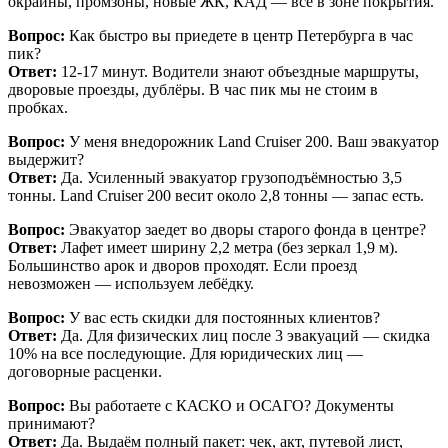
окраины, промзоны, новые ЖК, КАД — всё в зоне покрытия.
Вопрос:
Как быстро вы приедете в центр Петербурга в час
пик?
Ответ:
12-17 минут. Водители знают объездные маршруты,
дворовые проезды, дублёры. В час пик мы не стоим в
пробках.
Вопрос:
У меня внедорожник Land Cruiser 200. Ваш эвакуатор
выдержит?
Ответ:
Да. Усиленный эвакуатор грузоподъёмностью 3,5
тонны. Land Cruiser 200 весит около 2,8 тонны — запас есть.
Вопрос:
Эвакуатор заедет во дворы старого фонда в центре?
Ответ:
Лафет имеет ширину 2,2 метра (без зеркал 1,9 м).
Большинство арок и дворов проходят. Если проезд
невозможен — используем лебёдку.
Вопрос:
У вас есть скидки для постоянных клиентов?
Ответ:
Да. Для физических лиц после 3 эвакуаций — скидка
10% на все последующие. Для юридических лиц —
договорные расценки.
Вопрос:
Вы работаете с КАСКО и ОСАГО? Документы
принимают?
Ответ:
Да. Выдаём полный пакет: чек, акт, путевой лист,