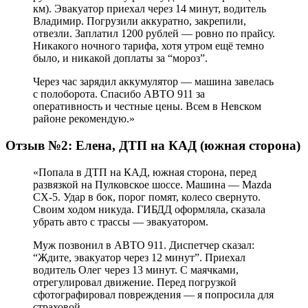
км). Эвакуатор приехал через 14 минут, водитель
Владимир. Погрузили аккуратно, закрепили,
отвезли. Заплатил 1200 рублей — ровно по прайсу.
Никакого ночного тарифа, хотя утром ещё темно
было, и никакой доплаты за “мороз”.
Через час зарядил аккумулятор — машина завелась
с полоборота. Спасибо АВТО 911 за
оперативность и честные цены. Всем в Невском
районе рекомендую.»
Отзыв №2: Елена, ДТП на КАД (южная сторона)
«Попала в ДТП на КАД, южная сторона, перед
развязкой на Пулковское шоссе. Машина — Mazda
CX-5. Удар в бок, порог помят, колесо свернуто.
Своим ходом никуда. ГИБДД оформляла, сказала
убрать авто с трассы — эвакуатором.
Муж позвонил в АВТО 911. Диспетчер сказал:
“Ждите, эвакуатор через 12 минут”. Приехал
водитель Олег через 13 минут. С маячками,
отрегулировал движение. Перед погрузкой
сфотографировал повреждения — я попросила для
страховой.