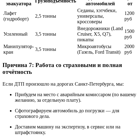
Грузоподъёмность
эвакуатора
автомобилей
от
Седаны, хэтчбеки,
Лафет
1200
2,5 тонны
универсалы,
(гидроборт)
руб
кроссоверы
Внедорожники (Land
1500
Усиленный
3,5 тонны
Cruiser, X5, Q7),
руб
пикапы
Манипулятор-
Микроавтобусы
2000
3,5 тонны
кран
(Газель, Ford Transit)
руб
Причина 7: Работа со страховыми и полная
отчётность
Если ДТП произошло на дорогах Санкт-Петербурга, мы:
Прибудем на место с аварийным комиссаром (по вашему
желанию, за отдельную плату).
Сфотографируем автомобиль до погрузки — для
страхового дела.
Доставим машину на экспертизу, в сервис или на
штрафстоянку.