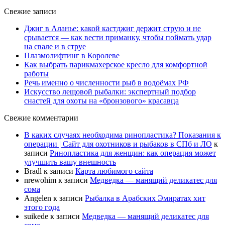
Свежие записи
Джиг в Аланье: какой кастджиг держит струю и не
срывается — как вести приманку, чтобы поймать удар
на свале и в струе
Плазмолифтинг в Королеве
Как выбрать парикмахерское кресло для комфортной
работы
Речь именно о численности рыб в водоёмах РФ
Искусство лещовой рыбалки: экспертный подбор
снастей для охоты на «бронзового» красавца
Свежие комментарии
В каких случаях необходима ринопластика? Показания к
операции | Сайт для охотников и рыбаков в СПб и ЛО
к
записи
Ринопластика для женщин: как операция может
улучшить вашу внешность
Bradl
к записи
Карта любимого сайта
nrewohim
к записи
Медведка — манящий деликатес для
сома
Angelen
к записи
Рыбалка в Арабских Эмиратах хит
этого года
suikede
к записи
Медведка — манящий деликатес для