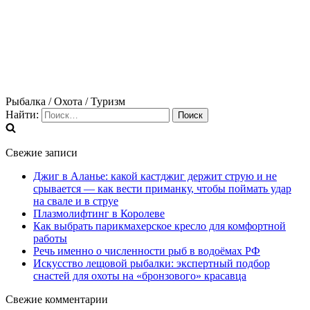
Рыбалка / Охота / Туризм
Найти:
Свежие записи
Джиг в Аланье: какой кастджиг держит струю и не
срывается — как вести приманку, чтобы поймать удар
на свале и в струе
Плазмолифтинг в Королеве
Как выбрать парикмахерское кресло для комфортной
работы
Речь именно о численности рыб в водоёмах РФ
Искусство лещовой рыбалки: экспертный подбор
снастей для охоты на «бронзового» красавца
Свежие комментарии