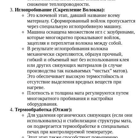
снижение теплопроводности.
Иглопробивание (Скрепление Волокна):
Это ключевой этап, давший название всему
материалу. Сформированный войлок пропускается
через специальную иглопробивную машину.
Машина оснащена множеством игл с зазубринами,
которые многократно прокалывают войлок,
зацепляя и переплетая волокна между собой.
В результате иглопробивания волокна
механически скрепляются, образуя прочный,
гибкий и объемный мат без использования клея
или других связующих материалов (в случае
производства так называемых “чистых” матов).
Это обеспечивает высокую термостойкость и
отсутствие выделения вредных веществ при
нагреве.
Плотность и толщина мата регулируются путем
многократного пробивания и настройки
оборудования.
Термообработка (Отжиг):
Для удаления органических связующих (если они
использовались) и стабилизации структуры мата,
он подвергается термообработке в специальных
печах при контролируемой температуре.
Этот этап также способствует повышению