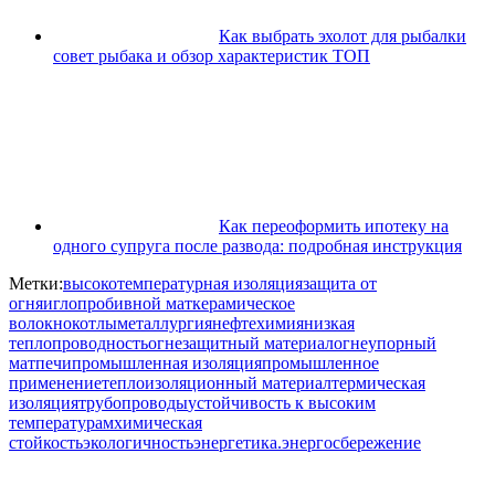
Как выбрать эхолот для рыбалки
совет рыбака и обзор характеристик ТОП
Как переоформить ипотеку на
одного супруга после развода: подробная инструкция
Метки:
высокотемпературная изоляция
защита от
огня
иглопробивной мат
керамическое
волокно
котлы
металлургия
нефтехимия
низкая
теплопроводность
огнезащитный материал
огнеупорный
мат
печи
промышленная изоляция
промышленное
применение
теплоизоляционный материал
термическая
изоляция
трубопроводы
устойчивость к высоким
температурам
химическая
стойкость
экологичность
энергетика.
энергосбережение