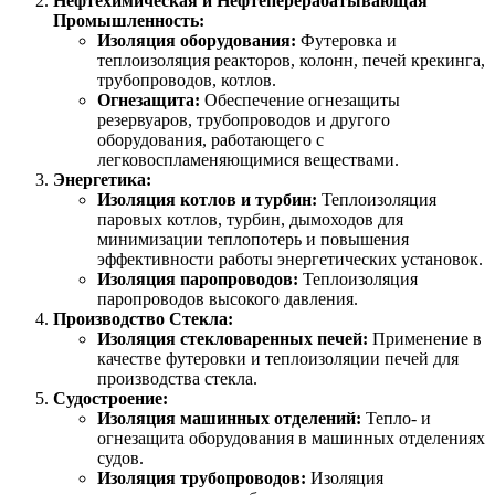
Нефтехимическая и Нефтеперерабатывающая
Промышленность:
Изоляция оборудования:
Футеровка и
теплоизоляция реакторов, колонн, печей крекинга,
трубопроводов, котлов.
Огнезащита:
Обеспечение огнезащиты
резервуаров, трубопроводов и другого
оборудования, работающего с
легковоспламеняющимися веществами.
Энергетика:
Изоляция котлов и турбин:
Теплоизоляция
паровых котлов, турбин, дымоходов для
минимизации теплопотерь и повышения
эффективности работы энергетических установок.
Изоляция паропроводов:
Теплоизоляция
паропроводов высокого давления.
Производство Стекла:
Изоляция стекловаренных печей:
Применение в
качестве футеровки и теплоизоляции печей для
производства стекла.
Судостроение:
Изоляция машинных отделений:
Тепло- и
огнезащита оборудования в машинных отделениях
судов.
Изоляция трубопроводов:
Изоляция