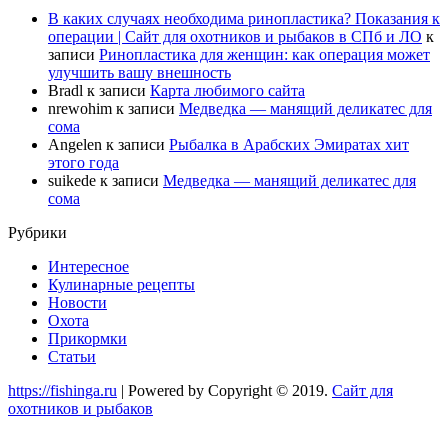
В каких случаях необходима ринопластика? Показания к
операции | Сайт для охотников и рыбаков в СПб и ЛО
к
записи
Ринопластика для женщин: как операция может
улучшить вашу внешность
Bradl
к записи
Карта любимого сайта
nrewohim
к записи
Медведка — манящий деликатес для
сома
Angelen
к записи
Рыбалка в Арабских Эмиратах хит
этого года
suikede
к записи
Медведка — манящий деликатес для
сома
Рубрики
Интересное
Кулинарные рецепты
Новости
Охота
Прикормки
Статьи
https://fishinga.ru
| Powered by Copyright © 2019.
Сайт для
охотников и рыбаков