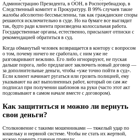
Администрацию Президента, в ООН, в Роспотребнадзор, в
Следственный комитет и Прокуратуру. В 99% случаев такие
жалобы абсолютно бессмысленны, так как гражданские споры
решаются исключительно в суде. Но на бумаге все выглядит
так, будто ради клиента произведена колоссальная работа.
Государственные органы, естественно, присылают отписки с
рекомендацией обратиться в суд.
Когда обманутый человек возвращается в контору с вопросом
о том, почему ничего не сработало, с ним уже не
разговаривают вежливо. Его либо игнорируют, не пуская
дальше порога, либо предлагают заключить новый договор —
за дополнительные деньги, чтобы «уже точно пойти в суд».
Если клиент начинает ругаться или грозить полицией, ему
указывают на акт выполненных работ, который он сам же
подписал при получении шаблонов на руки (часто этот акт
подсовывают в самом начале вместе с договором).
Как защититься и можно ли вернуть
свои деньги?
Столкновение с такими мошенниками — тяжелый удар по
кошельку и нервной системе. Чтобы не стать их жертвой,
нужно помнить главные правила: