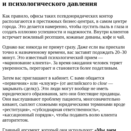
и психологического давления
Как правило, офисы таких псевдоюридических контор
располагаются в престижных бизнес-центрах, в самом центре
города. Это делается намеренно, чтобы пустить пыль в глаза и
создать иллюзию успешности и надежности. Внутри клиентов
встречает вежливый ресепшен, кожаные диваны, кофе и чай.
Однако вас никогда не примут сразу. Даже если вы приехали
точно к назначенному времени, вас заставят подождать 20–30
минут. Это известный психологический прием —
«маринование клиента». За время ожидания человек теряет
уверенность, перегорает и становится более податливым.
Затем вас приглашают в кабинет. С вами общается
«первичник» или «клоузер» (от английского
to close
—
закрывать сделку). Эти люди могут вообще не иметь
юридического образования, зато они блестящие продавцы.
Они выслушивают проблему пациента, многозначительно
кивают, сыплют сложными юридическими терминами вроде
«реституция», «субсидиарная ответственность»,
«кассационный порядок», чтобы подавить волю клиента
авторитетом.
Главный аргумент, который они используют:
«Мы даем