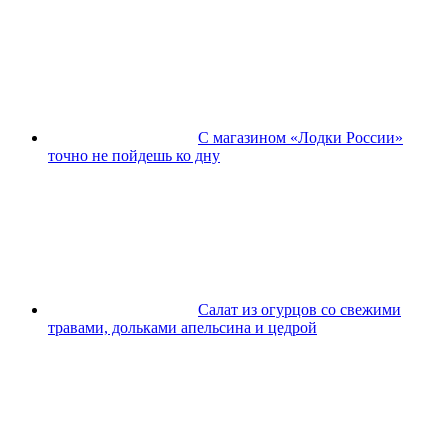
С магазином «Лодки России»
точно не пойдешь ко дну
Салат из огурцов со свежими
травами, дольками апельсина и цедрой