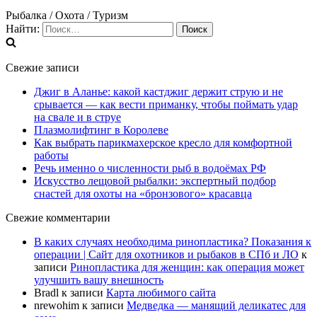
Рыбалка / Охота / Туризм
Найти:
Свежие записи
Джиг в Аланье: какой кастджиг держит струю и не
срывается — как вести приманку, чтобы поймать удар
на свале и в струе
Плазмолифтинг в Королеве
Как выбрать парикмахерское кресло для комфортной
работы
Речь именно о численности рыб в водоёмах РФ
Искусство лещовой рыбалки: экспертный подбор
снастей для охоты на «бронзового» красавца
Свежие комментарии
В каких случаях необходима ринопластика? Показания к
операции | Сайт для охотников и рыбаков в СПб и ЛО
к
записи
Ринопластика для женщин: как операция может
улучшить вашу внешность
Bradl
к записи
Карта любимого сайта
nrewohim
к записи
Медведка — манящий деликатес для