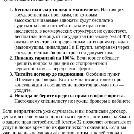
Бесплатный сыр только в мышеловке.
Настоящих
государственных программ, по которым
высокооплачиваемые адвокаты будут бесплатно
судиться за ваши потребительские права или
наследство, в коммерческих структурах не существует.
Бесплатная помощь от государства (по закону №324-ФЗ)
оказывается строго определенным категориям граждан
(малоимущим, инвалидам I и II групп, ветеранам) через
государственные бюро и строго по документам.
Никаких гарантий на 100%.
Если юрист обещает
«решить вопрос за два дня со стопроцентной
вероятностью» — перед вами аферист.
Читайте договор до подписания.
Особенно пункт
«Предмет договора». Если там написано только про
консультации и составление проектов документов —
уходите.
Никогда не берите кредиты прямо в офисе юриста.
Настоящему специалисту не нужны брокеры в кабинете.
Если неприятность уже случилась, и вы подписали договор,
деньги все еще можно попытаться вернуть, опираясь на Закон
о защите прав потребителей (статья 32 позволяет отказаться от
услуг в любое время до их фактического оказания). Если вы
уже попались на уловки аферистов, о том, как действовать,