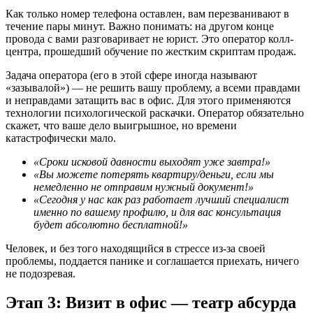
Как только номер телефона оставлен, вам перезванивают в
течение пары минут. Важно понимать: на другом конце
провода с вами разговаривает не юрист. Это оператор колл-
центра, прошедший обучение по жестким скриптам продаж.
Задача оператора (его в этой сфере иногда называют
«зазывалой») — не решить вашу проблему, а всеми правдами
и неправдами затащить вас в офис. Для этого применяются
технологии психологической раскачки. Оператор обязательно
скажет, что ваше дело выигрышное, но времени
катастрофически мало.
«Сроки исковой давности выходят уже завтра!»
«Вы можете потерять квартиру/деньги, если мы
немедленно не отправим нужный документ!»
«Сегодня у нас как раз работает лучший специалист
именно по вашему профилю, и для вас консультация
будет абсолютно бесплатной!»
Человек, и без того находящийся в стрессе из-за своей
проблемы, поддается панике и соглашается приехать, ничего
не подозревая.
Этап 3: Визит в офис — театр абсурда