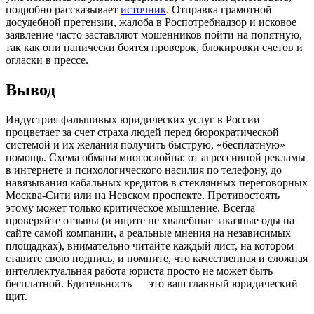
подробно рассказывает
источник
. Отправка грамотной
досудебной претензии, жалоба в Роспотребнадзор и исковое
заявление часто заставляют мошенников пойти на попятную,
так как они панически боятся проверок, блокировки счетов и
огласки в прессе.
Вывод
Индустрия фальшивых юридических услуг в России
процветает за счет страха людей перед бюрократической
системой и их желания получить быструю, «бесплатную»
помощь. Схема обмана многослойна: от агрессивной рекламы
в интернете и психологического насилия по телефону, до
навязывания кабальных кредитов в стеклянных переговорных
Москва-Сити или на Невском проспекте. Противостоять
этому может только критическое мышление. Всегда
проверяйте отзывы (и ищите не хвалебные заказные оды на
сайте самой компании, а реальные мнения на независимых
площадках), внимательно читайте каждый лист, на котором
ставите свою подпись, и помните, что качественная и сложная
интеллектуальная работа юриста просто не может быть
бесплатной. Бдительность — это ваш главный юридический
щит.