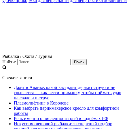
удочка
прикормка для леща
снасти для леща
тактика ловли леща
Рыбалка / Охота / Туризм
Найти:
Свежие записи
Джиг в Аланье: какой кастджиг держит струю и не
срывается — как вести приманку, чтобы поймать удар
на свале и в струе
Плазмолифтинг в Королеве
Как выбрать парикмахерское кресло для комфортной
работы
Речь именно о численности рыб в водоёмах РФ
Искусство лещовой рыбалки: экспертный подбор
снастей для охоты на «бронзового» красавца