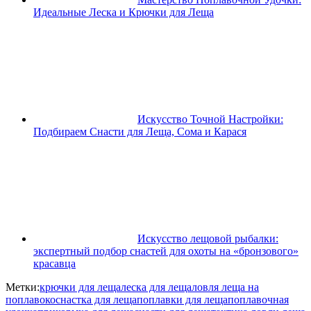
Идеальные Леска и Крючки для Леща
Искусство Точной Настройки:
Подбираем Снасти для Леща, Сома и Карася
Искусство лещовой рыбалки:
экспертный подбор снастей для охоты на «бронзового»
красавца
Метки:
крючки для леща
леска для леща
ловля леща на
поплавок
оснастка для леща
поплавки для леща
поплавочная