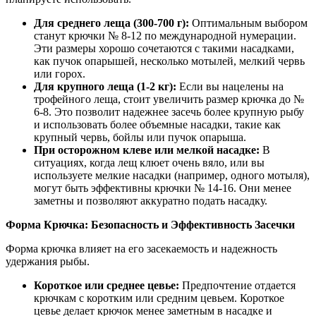
Для среднего леща (300-700 г):
Оптимальным выбором
станут крючки № 8-12 по международной нумерации.
Эти размеры хорошо сочетаются с такими насадками,
как пучок опарышей, несколько мотылей, мелкий червь
или горох.
Для крупного леща (1-2 кг):
Если вы нацелены на
трофейного леща, стоит увеличить размер крючка до №
6-8. Это позволит надежнее засечь более крупную рыбу
и использовать более объемные насадки, такие как
крупный червь, бойлы или пучок опарыша.
При осторожном клеве или мелкой насадке:
В
ситуациях, когда лещ клюет очень вяло, или вы
используете мелкие насадки (например, одного мотыля),
могут быть эффективны крючки № 14-16. Они менее
заметны и позволяют аккуратно подать насадку.
Форма Крючка: Безопасность и Эффективность Засечки
Форма крючка влияет на его засекаемость и надежность
удержания рыбы.
Короткое или среднее цевье:
Предпочтение отдается
крючкам с коротким или средним цевьем. Короткое
цевье делает крючок менее заметным в насадке и