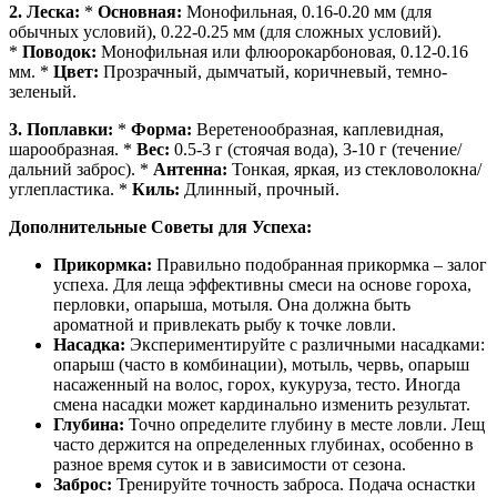
2. Леска:
*
Основная:
Монофильная, 0.16-0.20 мм (для
обычных условий), 0.22-0.25 мм (для сложных условий).
*
Поводок:
Монофильная или флюорокарбоновая, 0.12-0.16
мм. *
Цвет:
Прозрачный, дымчатый, коричневый, темно-
зеленый.
3. Поплавки:
*
Форма:
Веретенообразная, каплевидная,
шарообразная. *
Вес:
0.5-3 г (стоячая вода), 3-10 г (течение/
дальний заброс). *
Антенна:
Тонкая, яркая, из стекловолокна/
углепластика. *
Киль:
Длинный, прочный.
Дополнительные Советы для Успеха:
Прикормка:
Правильно подобранная прикормка – залог
успеха. Для леща эффективны смеси на основе гороха,
перловки, опарыша, мотыля. Она должна быть
ароматной и привлекать рыбу к точке ловли.
Насадка:
Экспериментируйте с различными насадками:
опарыш (часто в комбинации), мотыль, червь, опарыш
насаженный на волос, горох, кукуруза, тесто. Иногда
смена насадки может кардинально изменить результат.
Глубина:
Точно определите глубину в месте ловли. Лещ
часто держится на определенных глубинах, особенно в
разное время суток и в зависимости от сезона.
Заброс:
Тренируйте точность заброса. Подача оснастки