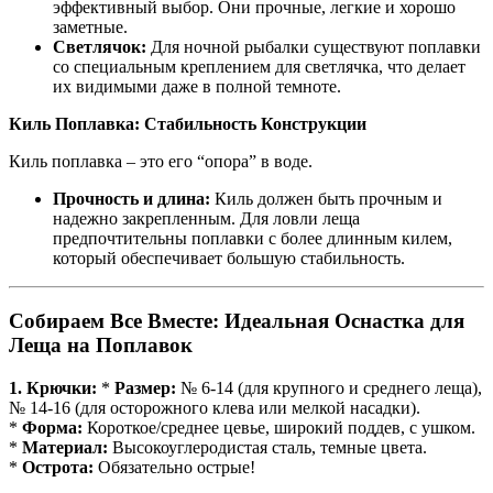
эффективный выбор. Они прочные, легкие и хорошо
заметные.
Светлячок:
Для ночной рыбалки существуют поплавки
со специальным креплением для светлячка, что делает
их видимыми даже в полной темноте.
Киль Поплавка: Стабильность Конструкции
Киль поплавка – это его “опора” в воде.
Прочность и длина:
Киль должен быть прочным и
надежно закрепленным. Для ловли леща
предпочтительны поплавки с более длинным килем,
который обеспечивает большую стабильность.
Собираем Все Вместе: Идеальная Оснастка для
Леща на Поплавок
1. Крючки:
*
Размер:
№ 6-14 (для крупного и среднего леща),
№ 14-16 (для осторожного клева или мелкой насадки).
*
Форма:
Короткое/среднее цевье, широкий поддев, с ушком.
*
Материал:
Высокоуглеродистая сталь, темные цвета.
*
Острота:
Обязательно острые!