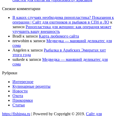
Свежие комментарии
В каких случаях необходима ринопластика? Показания к
операции | Сайт для охотников и рыбаков в СПб и ЛО
к
записи
Ринопластика для женщин: как операция может
улучшить вашу внешность
Bradl
к записи
Карта любимого сайта
nrewohim
к записи
Медведка — манящий деликатес для
сома
Angelen
к записи
Рыбалка в Арабских Эмиратах хит
этого года
suikede
к записи
Медведка — манящий деликатес для
сома
Рубрики
Интересное
Кулинарные рецепты
Новости
Охота
Прикормки
Статьи
https://fishinga.ru
| Powered by Copyright © 2019.
Сайт для