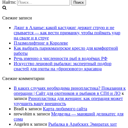
Найти:
Свежие записи
Джиг в Аланье: какой кастджиг держит струю и не
срывается — как вести приманку, чтобы поймать удар
на свале и в струе
Плазмолифтинг в Королеве
Как выбрать парикмахерское кресло для комфортной
работы
Речь именно о численности рыб в водоёмах РФ
Искусство лещовой рыбалки: экспертный подбор
снастей для охоты на «бронзового» красавца
Свежие комментарии
В каких случаях необходима ринопластика? Показания к
операции | Сайт для охотников и рыбаков в СПб и ЛО
к
записи
Ринопластика для женщин: как операция может
улучшить вашу внешность
Bradl
к записи
Карта любимого сайта
nrewohim
к записи
Медведка — манящий деликатес для
сома
Angelen
к записи
Рыбалка в Арабских Эмиратах хит