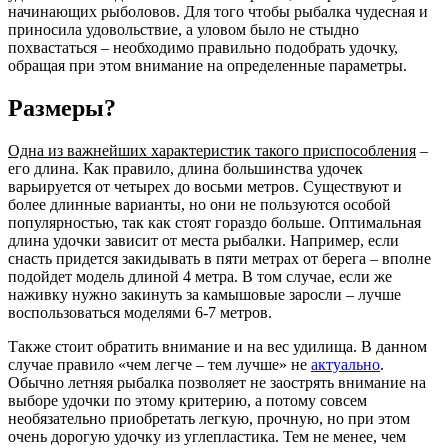
начинающих рыболовов. Для того чтобы рыбалка чудесная и
приносила удовольствие, а уловом было не стыдно
похвастаться – необходимо правильно подобрать удочку,
обращая при этом внимание на определенные параметры.
Размеры?
Одна из важнейших характеристик такого приспособления
–
его длина. Как правило, длина большинства удочек
варьируется от четырех до восьми метров. Существуют и
более длинные варианты, но они не пользуются особой
популярностью, так как стоят гораздо больше. Оптимальная
длина удочки зависит от места рыбалки. Например, если
снасть придется закидывать в пяти метрах от берега – вполне
подойдет модель длиной 4 метра. В том случае, если же
наживку нужно закинуть за камышовые заросли – лучше
воспользоваться моделями 6-7 метров.
Также стоит обратить внимание и на вес удилища. В данном
случае правило «чем легче – тем лучше» не
актуально
.
Обычно летняя рыбалка позволяет не заострять внимание на
выборе удочки по этому критерию, а потому совсем
необязательно приобретать легкую, прочную, но при этом
очень дорогую удочку из углепластика. Тем не менее, чем