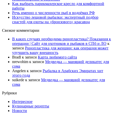
Как выбрать парикмахерское кресло для комфортной
работы
Речь именно о численности рыб в водоёмах РФ
Искусство лещовой рыбалки: экспертный подбор
снастей для охоты на «бронзового» красавца
Свежие комментарии
В каких случаях необходима ринопластика? Показания к
операции | Сайт для охотников и рыбаков в СПб и ЛО
к
записи
Ринопластика для женщин: как операция может
улучшить вашу внешность
Bradl
к записи
Карта любимого сайта
nrewohim
к записи
Медведка — манящий деликатес для
сома
Angelen
к записи
Рыбалка в Арабских Эмиратах хит
этого года
suikede
к записи
Медведка — манящий деликатес для
сома
Рубрики
Интересное
Кулинарные рецепты
Новости