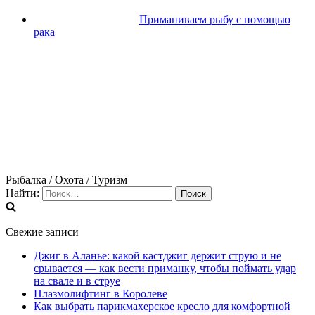
Приманиваем рыбу с помощью
рака
Рыбалка / Охота / Туризм
Найти:
Свежие записи
Джиг в Аланье: какой кастджиг держит струю и не
срывается — как вести приманку, чтобы поймать удар
на свале и в струе
Плазмолифтинг в Королеве
Как выбрать парикмахерское кресло для комфортной