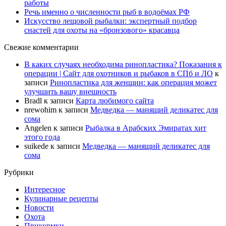
работы
Речь именно о численности рыб в водоёмах РФ
Искусство лещовой рыбалки: экспертный подбор
снастей для охоты на «бронзового» красавца
Свежие комментарии
В каких случаях необходима ринопластика? Показания к
операции | Сайт для охотников и рыбаков в СПб и ЛО
к
записи
Ринопластика для женщин: как операция может
улучшить вашу внешность
Bradl
к записи
Карта любимого сайта
nrewohim
к записи
Медведка — манящий деликатес для
сома
Angelen
к записи
Рыбалка в Арабских Эмиратах хит
этого года
suikede
к записи
Медведка — манящий деликатес для
сома
Рубрики
Интересное
Кулинарные рецепты
Новости
Охота
Прикормки