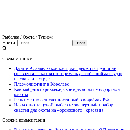
Рыбалка / Охота / Туризм
Найти:
Свежие записи
Джиг в Аланье: какой кастджиг держит струю и не
срывается — как вести приманку, чтобы поймать удар
на свале и в струе
Плазмолифтинг в Королеве
Как выбрать парикмахерское кресло для комфортной
работы
Речь именно о численности рыб в водоёмах РФ
Искусство лещовой рыбалки: экспертный подбор
снастей для охоты на «бронзового» красавца
Свежие комментарии
В каких случаях необходима ринопластика? Показания к