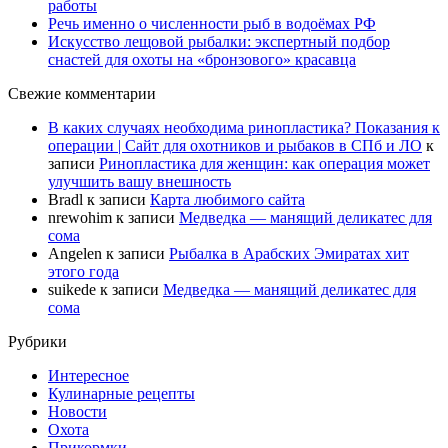
работы
Речь именно о численности рыб в водоёмах РФ
Искусство лещовой рыбалки: экспертный подбор
снастей для охоты на «бронзового» красавца
Свежие комментарии
В каких случаях необходима ринопластика? Показания к
операции | Сайт для охотников и рыбаков в СПб и ЛО
к
записи
Ринопластика для женщин: как операция может
улучшить вашу внешность
Bradl
к записи
Карта любимого сайта
nrewohim
к записи
Медведка — манящий деликатес для
сома
Angelen
к записи
Рыбалка в Арабских Эмиратах хит
этого года
suikede
к записи
Медведка — манящий деликатес для
сома
Рубрики
Интересное
Кулинарные рецепты
Новости
Охота
Прикормки