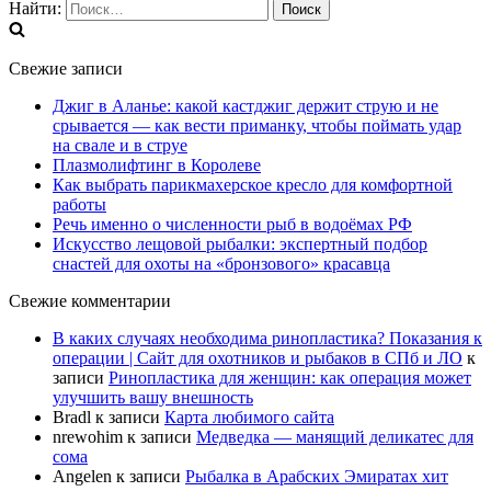
Найти:
Свежие записи
Джиг в Аланье: какой кастджиг держит струю и не
срывается — как вести приманку, чтобы поймать удар
на свале и в струе
Плазмолифтинг в Королеве
Как выбрать парикмахерское кресло для комфортной
работы
Речь именно о численности рыб в водоёмах РФ
Искусство лещовой рыбалки: экспертный подбор
снастей для охоты на «бронзового» красавца
Свежие комментарии
В каких случаях необходима ринопластика? Показания к
операции | Сайт для охотников и рыбаков в СПб и ЛО
к
записи
Ринопластика для женщин: как операция может
улучшить вашу внешность
Bradl
к записи
Карта любимого сайта
nrewohim
к записи
Медведка — манящий деликатес для
сома
Angelen
к записи
Рыбалка в Арабских Эмиратах хит