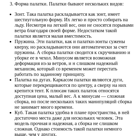
Форма палатки. Палатки бывают нескольких видов:
Зонт. Така палатка раскладывается как зонт, имеет
шестиугольную форму. Их легко и просто собирать на
льду. Несмотря на легкий вес, они не сносятся порывами
ветра благодаря своей форме. Недостатком такой
палатки является малая вместимость.
Пружина. Эти палатки, как и палатки-зонты сужены
кверху, но раскладываются они автоматически за счет
пружины. А сборка палатки сводится к скручиванию и
уборке ее в чехол. Минусом является возможная
деформация из-за ветров, и н слишком надежный
механизм, который со временем может перестать
работать по заданному принципу.
Палатка на дугах. Каркасом палатки являются дуги,
которые перекрещиваются по центру, а сверху на них
крепится тент. К плюсам таких палаток относятся
доступная цена, малый вес. А к минусам — сложная
сборка, но после нескольких таких манипуляций сборка
не занимает много времени.
Куб. Такая палатка удобна в плане пространства, в ней
достаточно места даже для нескольких человек. Эта
модель прочная и надежная, а сборка не слишком
сложная. Однако стоимость такой палатки немного
выше, чем у других.