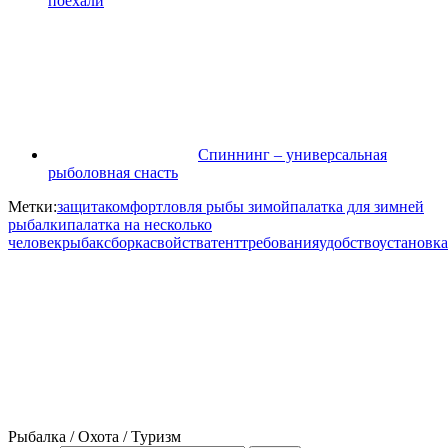
поехали
Спиннинг – универсальная
рыболовная снасть
Метки:
защита
комфорт
ловля рыбы зимой
палатка для зимней
рыбалки
палатка на несколько
человек
рыбак
сборка
свойства
тент
требования
удобство
установка
Рыбалка / Охота / Туризм