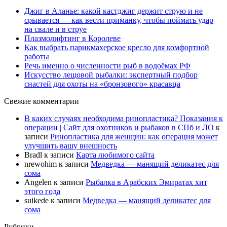
Джиг в Аланье: какой кастджиг держит струю и не
срывается — как вести приманку, чтобы поймать удар
на свале и в струе
Плазмолифтинг в Королеве
Как выбрать парикмахерское кресло для комфортной
работы
Речь именно о численности рыб в водоёмах РФ
Искусство лещовой рыбалки: экспертный подбор
снастей для охоты на «бронзового» красавца
Свежие комментарии
В каких случаях необходима ринопластика? Показания к
операции | Сайт для охотников и рыбаков в СПб и ЛО
к
записи
Ринопластика для женщин: как операция может
улучшить вашу внешность
Bradl
к записи
Карта любимого сайта
nrewohim
к записи
Медведка — манящий деликатес для
сома
Angelen
к записи
Рыбалка в Арабских Эмиратах хит
этого года
suikede
к записи
Медведка — манящий деликатес для
сома
Рубрики