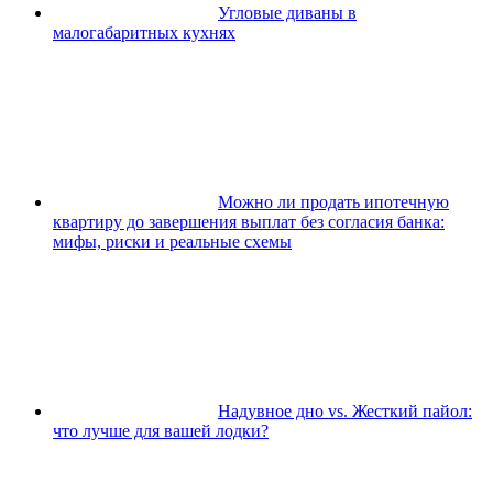
Угловые диваны в
малогабаритных кухнях
Можно ли продать ипотечную
квартиру до завершения выплат без согласия банка:
мифы, риски и реальные схемы
Надувное дно vs. Жесткий пайол:
что лучше для вашей лодки?