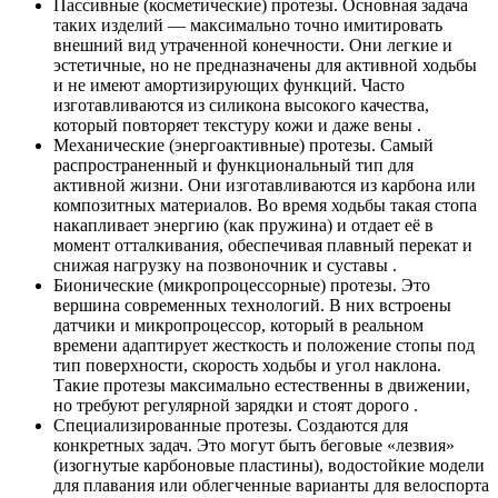
Пассивные (косметические) протезы. Основная задача
таких изделий — максимально точно имитировать
внешний вид утраченной конечности. Они легкие и
эстетичные, но не предназначены для активной ходьбы
и не имеют амортизирующих функций. Часто
изготавливаются из силикона высокого качества,
который повторяет текстуру кожи и даже вены .
Механические (энергоактивные) протезы. Самый
распространенный и функциональный тип для
активной жизни. Они изготавливаются из карбона или
композитных материалов. Во время ходьбы такая стопа
накапливает энергию (как пружина) и отдает её в
момент отталкивания, обеспечивая плавный перекат и
снижая нагрузку на позвоночник и суставы .
Бионические (микропроцессорные) протезы. Это
вершина современных технологий. В них встроены
датчики и микропроцессор, который в реальном
времени адаптирует жесткость и положение стопы под
тип поверхности, скорость ходьбы и угол наклона.
Такие протезы максимально естественны в движении,
но требуют регулярной зарядки и стоят дорого .
Специализированные протезы. Создаются для
конкретных задач. Это могут быть беговые «лезвия»
(изогнутые карбоновые пластины), водостойкие модели
для плавания или облегченные варианты для велоспорта