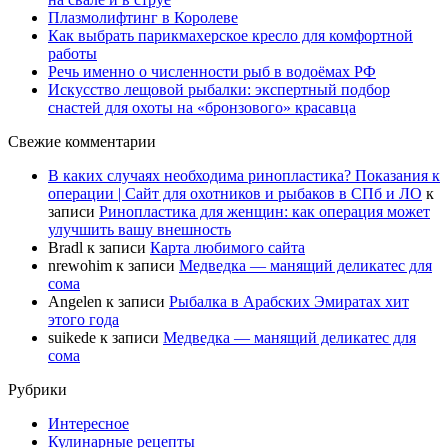
Плазмолифтинг в Королеве
Как выбрать парикмахерское кресло для комфортной
работы
Речь именно о численности рыб в водоёмах РФ
Искусство лещовой рыбалки: экспертный подбор
снастей для охоты на «бронзового» красавца
Свежие комментарии
В каких случаях необходима ринопластика? Показания к
операции | Сайт для охотников и рыбаков в СПб и ЛО
к
записи
Ринопластика для женщин: как операция может
улучшить вашу внешность
Bradl
к записи
Карта любимого сайта
nrewohim
к записи
Медведка — манящий деликатес для
сома
Angelen
к записи
Рыбалка в Арабских Эмиратах хит
этого года
suikede
к записи
Медведка — манящий деликатес для
сома
Рубрики
Интересное
Кулинарные рецепты