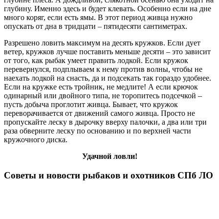
глубину. Именно здесь и будет клевать. Особенно если на дне
много коряг, если есть ямы. В этот период живца нужно
опускать от дна в тридцати – пятидесяти сантиметрах.
Разрешено ловить максимум на десять кружков. Если дует
ветер, кружков лучше поставить меньше десяти – это зависит
от того, как рыбак умеет править лодкой. Если кружок
перевернулся, подплываем к нему против волны, чтобы не
наехать лодкой на снасть, да и подсекать так гораздо удобнее.
Если на кружке есть тройник, не медлите! А если крючок
одинарный или двойного типа, не торопитесь подсечкой –
пусть добыча проглотит живца. Бывает, что кружок
переворачивается от движений самого живца. Просто не
пропускайте леску в дырочку вверху палочки, а два или три
раза обверните леску по основанию и по верхней части
кружочного диска.
Удачной ловли!
Советы и новости рыбаков и охотников СПб ЛО