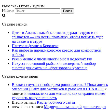
Рыбалка / Охота / Туризм
Найти:
Свежие записи
Джиг в Аланье: какой кастджиг держит струю и не
срывается — как вести приманку, чтобы поймать удар
на свале и в струе
Плазмолифтинг в Королеве
Как выбрать парикмахерское кресло для комфортной
работы
Речь именно о численности рыб в водоёмах РФ
Искусство лещовой рыбалки: экспертный подбор
снастей для охоты на «бронзового» красавца
Свежие комментарии
В каких случаях необходима ринопластика? Показания к
операции | Сайт для охотников и рыбаков в СПб и ЛО
к
записи
Ринопластика для женщин: как операция может
улучшить вашу внешность
Bradl
к записи
Карта любимого сайта
nrewohim
к записи
Медведка — манящий деликатес для