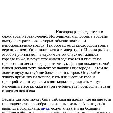
Кислород распределяется в
слоях воды неравномерно. Источником кислорода в водоёме
выступают растения, которых обычно хватает, и
непосредственно воздух. Так обогащается кислородом вода в
верхних слоях. Они ниже скачка температуры. Иногда рыбаки
этого не учитывают, и жарким летом опускают живцов
гораздо ниже, в результате живец задыхается и гибнет по
прошествии десяти – двадцати минут. Да и дислокация самой
нашей добычи тоже зависит от наличия кислорода. Летом не
ловите щуку на глубине более шести метров. Опускайте
живую приманку на четыре, пять или шесть метров и
проверяйте с интервалом в пятнадцать – двадцать минут.
Размещайте все кружки на той глубине, где произошла первая
отличная поклёвка.
Весьма удачной может быть рыбалка на плёсах, где на дне есть
приподнятости, своеобразные донные холмы. А если денёк
выдался прохладным,
щука
может клевать и на большей
глубине плёса. А дождливой, слякотной осенью она уходит на