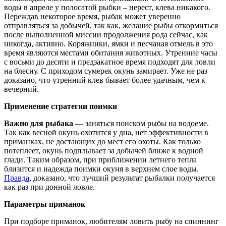
воды в апреле у полосатой рыбки – нерест, клева никакого.
Переждав некоторое время, рыбак может уверенно
отправляться за добычей, так как, желание рыбы откормиться
после выполненной миссии продолжения рода сейчас, как
никогда, активно. Коряжники, ямки и песчаная отмель в это
время являются местами обитания животных. Утренние часы
с восьми до десяти и предзакатное время подходят для ловли
на блесну. С приходом сумерек окунь замирает. Уже не раз
доказано, что утренний клев бывает более удачным, чем к
вечерний.
Применение стратегии поимки
Важно для рыбака
— заняться поиском рыбы на водоеме.
Так как весной окунь охотится у дна, нет эффективности в
приманках, не достающих до мест его охоты. Как только
потеплеет, окунь подплывает за добычей ближе к водной
глади. Таким образом, при приближении летнего тепла
близится и надежда поимки окуня в верхнем слое воды.
Правда
, доказано, что лучший результат рыбалки получается
как раз при донной ловле.
Параметры приманок
При подборе приманок, любителям ловить рыбу на спиннинг