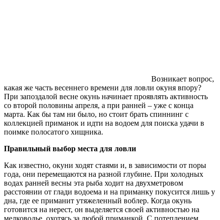
Возникает вопрос,
какая же часть весеннего времени для ловли окуня впору?
При запоздалой весне окунь начинает проявлять активность
со второй половины апреля, а при ранней – уже с конца
марта. Как бы там ни было, но стоит брать спиннинг с
коллекцией приманок и идти на водоем для поиска удачи в
поимке полосатого хищника.
Правильный выбор места для ловли
Как известно, окуни ходят стаями и, в зависимости от поры
года, они перемещаются на разной глубине. При холодных
водах ранней весны эта рыба ходит на двухметровом
расстоянии от глади водоема и на приманку покусится лишь у
дна, где ее приманит утяжеленный воблер. Когда окунь
готовится на нерест, он выделяется своей активностью на
мелководье, охотясь за любой приманкой. С потеплением