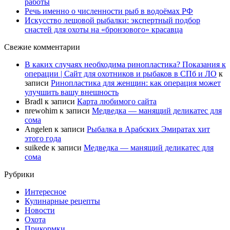
работы
Речь именно о численности рыб в водоёмах РФ
Искусство лещовой рыбалки: экспертный подбор
снастей для охоты на «бронзового» красавца
Свежие комментарии
В каких случаях необходима ринопластика? Показания к
операции | Сайт для охотников и рыбаков в СПб и ЛО
к
записи
Ринопластика для женщин: как операция может
улучшить вашу внешность
Bradl
к записи
Карта любимого сайта
nrewohim
к записи
Медведка — манящий деликатес для
сома
Angelen
к записи
Рыбалка в Арабских Эмиратах хит
этого года
suikede
к записи
Медведка — манящий деликатес для
сома
Рубрики
Интересное
Кулинарные рецепты
Новости
Охота
Прикормки