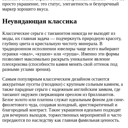
просто украшение, это статус, элегантность и безупречный
маркер хорошего вкуса.
Неувядающая классика
Классические серьги с танзанитом никогда не выходят из
моды, их главная задача — подчеркнуть природную красоту,
глубину цвета и кристальную чистоту минерала. В
традиционном исполнении ювелиры чаще всего выбирают
огранки «овал», «кушон» или «груша». Именно эти формы
позволяют максимально раскрыть уникальное явление
плеохроизма (способности камня менять свой оттенок под
разными углами зрения).
Самым популярным классическим дизайном остаются
аккуратные пусеты (гвоздики) с крупным сольным камнем, а
также парадные серьги с надежным английским замком, где
танзанит окружен сверкающим ореолом из бриллиантов.
Белое золото или платина служат идеальным фоном для сине-
фиолетового чуда, создавая холодный, аристократичный и
благородный контраст. Такие украшения идеально подходят
для вечерних выходов, торжественных мероприятий и часто
передаются по наследству как главная фамильная ценность.