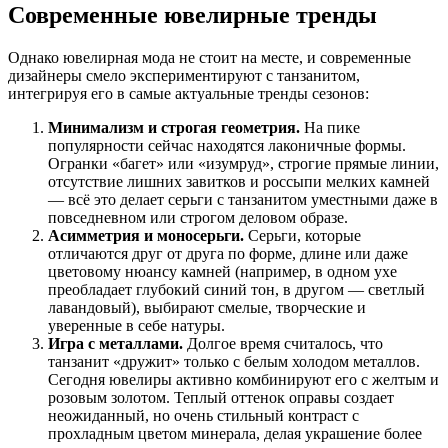
Современные ювелирные тренды
Однако ювелирная мода не стоит на месте, и современные
дизайнеры смело экспериментируют с танзанитом,
интегрируя его в самые актуальные тренды сезонов:
Минимализм и строгая геометрия.
На пике
популярности сейчас находятся лаконичные формы.
Огранки «багет» или «изумруд», строгие прямые линии,
отсутствие лишних завитков и россыпи мелких камней
— всё это делает серьги с танзанитом уместными даже в
повседневном или строгом деловом образе.
Асимметрия и моносерьги.
Серьги, которые
отличаются друг от друга по форме, длине или даже
цветовому нюансу камней (например, в одном ухе
преобладает глубокий синий тон, в другом — светлый
лавандовый), выбирают смелые, творческие и
уверенные в себе натуры.
Игра с металлами.
Долгое время считалось, что
танзанит «дружит» только с белым холодом металлов.
Сегодня ювелиры активно комбинируют его с желтым и
розовым золотом. Теплый оттенок оправы создает
неожиданный, но очень стильный контраст с
прохладным цветом минерала, делая украшение более