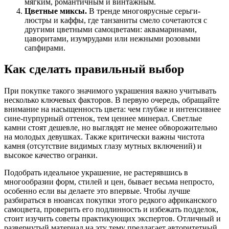
мягким, романтичным и винтажным.
Цветные миксы.
В тренде многоярусные серьги-
люстры и каффы, где танзаниты смело сочетаются с
другими цветными самоцветами: аквамаринами,
цаворитами, изумрудами или нежными розовыми
сапфирами.
Как сделать правильный выбор
При покупке такого значимого украшения важно учитывать
несколько ключевых факторов. В первую очередь, обращайте
внимание на насыщенность цвета: чем глубже и интенсивнее
сине-пурпурный оттенок, тем ценнее минерал. Светлые
камни стоят дешевле, но выглядят не менее обворожительно
на молодых девушках. Также критически важны чистота
камня (отсутствие видимых глазу мутных включений) и
высокое качество огранки.
Подобрать идеальное украшение, не растерявшись в
многообразии форм, стилей и цен, бывает весьма непросто,
особенно если вы делаете это впервые. Чтобы лучше
разбираться в нюансах покупки этого редкого африканского
самоцвета, проверить его подлинность и избежать подделок,
стоит изучить советы практикующих экспертов. Отличный и
развернутый материал на эту тему предлагает авторитетный