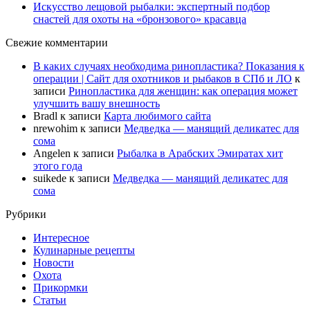
Искусство лещовой рыбалки: экспертный подбор
снастей для охоты на «бронзового» красавца
Свежие комментарии
В каких случаях необходима ринопластика? Показания к
операции | Сайт для охотников и рыбаков в СПб и ЛО
к
записи
Ринопластика для женщин: как операция может
улучшить вашу внешность
Bradl
к записи
Карта любимого сайта
nrewohim
к записи
Медведка — манящий деликатес для
сома
Angelen
к записи
Рыбалка в Арабских Эмиратах хит
этого года
suikede
к записи
Медведка — манящий деликатес для
сома
Рубрики
Интересное
Кулинарные рецепты
Новости
Охота
Прикормки
Статьи