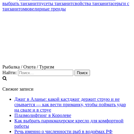
выбрать танзанит
пусеты танзанит
свойства танзанита
серьги с
танзанитом
ювелирные тренды
Рыбалка / Охота / Туризм
Найти:
Свежие записи
Джиг в Аланье: какой кастджиг держит струю и не
срывается — как вести приманку, чтобы поймать удар
на свале и в струе
Плазмолифтинг в Королеве
Как выбрать парикмахерское кресло для комфортной
работы
Речь именно о численности рыб в водоёмах РФ