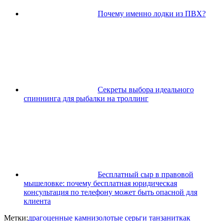
Почему именно лодки из ПВХ?
Секреты выбора идеального
спиннинга для рыбалки на троллинг
Бесплатный сыр в правовой
мышеловке: почему бесплатная юридическая
консультация по телефону может быть опасной для
клиента
Метки:
драгоценные камни
золотые серьги танзанит
как