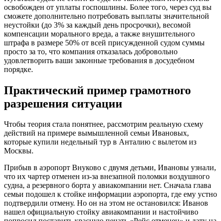
освобожден от уплаты госпошлины. Более того, через суд вы
сможете дополнительно потребовать выплаты значительной
неустойки (до 3% за каждый день просрочки), весомой
компенсации морального вреда, а также внушительного
штрафа в размере 50% от всей присужденной судом суммы
просто за то, что компания отказалась добровольно
удовлетворить ваши законные требования в досудебном
порядке.
Практический пример грамотного
разрешения ситуации
Чтобы теория стала понятнее, рассмотрим реальную схему
действий на примере вымышленной семьи Ивановых,
которые купили недельный тур в Анталию с вылетом из
Москвы.
Прибыв в аэропорт Внуково с двумя детьми, Ивановы узнали,
что их чартер отменен из-за внезапной поломки воздушного
судна, а резервного борта у авиакомпании нет. Сначала глава
семьи подошел к стойке информации аэропорта, где ему устно
подтвердили отмену. Но он на этом не остановился: Иванов
нашел официальную стойку авиакомпании и настойчиво
попросил поставить красную печать «Рейс отменен» и дату на