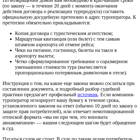
По возвращении домой вам необходимо в кратчайшие сроки
(по закону — в течение 20 дней с момента окончания
действия договора о реализации турпродукта) составить
официальную досудебную претензию в адрес туроператора. К
претензии обязательно прикладываются:
Копия договора с туристическим агентством;
Маршрутная квитанция (или билет) с тем самым
штампом аэропорта об отмене рейса;
Чеки на питание, гостиницу, билеты на такси в
аэропорту вылета;
Четко сформулированное требование о соразмерном
уменьшении стоимости тура (вычисляется
пропорционально потерянным дням/ночам в отеле).
Инструкция о том, на какие еще законы можно сослаться при
составлении документа, и подробный разбор судебной
практики предлагает профильный
источник
. Если компания-
туроператор игнорирует вашу бумагу в течение срока,
установленного законом на ответ (обычно 10 дней по закону о
защите прав потребителей), или отвечает немотивированной
отпиской формата «мы ни при чем, это виновата
авиакомпания» — вашим следующим шагом будет обращение
в суд.
Пугаться судов не стоит. В суде по таким делам потребитель