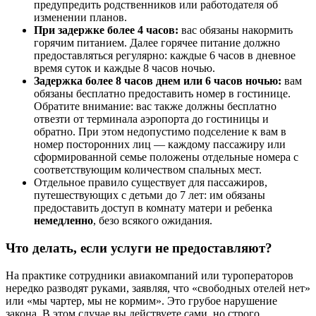
предупредить родственников или работодателя об
изменении планов.
При задержке более 4 часов:
вас обязаны накормить
горячим питанием. Далее горячее питание должно
предоставляться регулярно: каждые 6 часов в дневное
время суток и каждые 8 часов ночью.
Задержка более 8 часов днем или 6 часов ночью:
вам
обязаны бесплатно предоставить номер в гостинице.
Обратите внимание: вас также должны бесплатно
отвезти от терминала аэропорта до гостиницы и
обратно. При этом недопустимо подселение к вам в
номер посторонних лиц — каждому пассажиру или
сформированной семье положены отдельные номера с
соответствующим количеством спальных мест.
Отдельное правило существует для пассажиров,
путешествующих с детьми до 7 лет: им обязаны
предоставить доступ в комнату матери и ребенка
немедленно
, безо всякого ожидания.
Что делать, если услуги не предоставляют?
На практике сотрудники авиакомпаний или туроператоров
нередко разводят руками, заявляя, что «свободных отелей нет»
или «мы чартер, мы не кормим». Это грубое нарушение
закона. В этом случае вы действуете сами, но строго