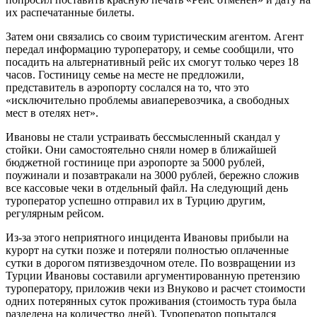
их распечатанные билеты.
Затем они связались со своим туристическим агентом. Агент
передал информацию туроператору, и семье сообщили, что
посадить на альтернативный рейс их смогут только через 18
часов. Гостиницу семье на месте не предложили,
представитель в аэропорту сослался на то, что это
«исключительно проблемы авиаперевозчика, а свободных
мест в отелях нет».
Ивановы не стали устраивать бессмысленный скандал у
стойки. Они самостоятельно сняли номер в ближайшей
бюджетной гостинице при аэропорте за 5000 рублей,
поужинали и позавтракали на 3000 рублей, бережно сложив
все кассовые чеки в отдельный файл. На следующий день
туроператор успешно отправил их в Турцию другим,
регулярным рейсом.
Из-за этого неприятного инцидента Ивановы прибыли на
курорт на сутки позже и потеряли полностью оплаченные
сутки в дорогом пятизвездочном отеле. По возвращении из
Турции Ивановы составили аргументированную претензию
туроператору, приложив чеки из Внуково и расчет стоимости
одних потерянных суток проживания (стоимость тура была
разделена на количество дней). Туроператор попытался