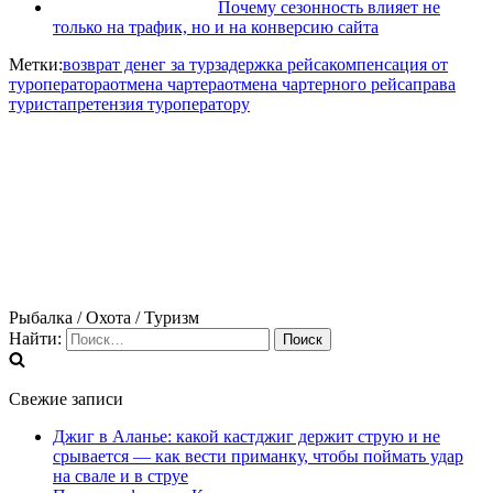
Почему сезонность влияет не
только на трафик, но и на конверсию сайта
Метки:
возврат денег за тур
задержка рейса
компенсация от
туроператора
отмена чартера
отмена чартерного рейса
права
туриста
претензия туроператору
Рыбалка / Охота / Туризм
Найти:
Свежие записи
Джиг в Аланье: какой кастджиг держит струю и не
срывается — как вести приманку, чтобы поймать удар
на свале и в струе