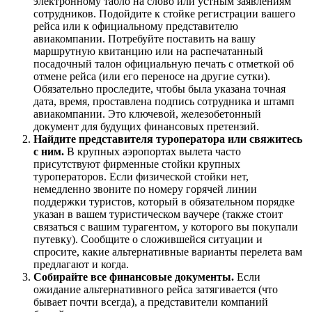
электронному табло на слово или устным заявлениям
сотрудников. Подойдите к стойке регистрации вашего
рейса или к официальному представителю
авиакомпании. Потребуйте поставить на вашу
маршрутную квитанцию или на распечатанный
посадочный талон официальную печать с отметкой об
отмене рейса (или его переносе на другие сутки).
Обязательно проследите, чтобы была указана точная
дата, время, проставлена подпись сотрудника и штамп
авиакомпании. Это ключевой, железобетонный
документ для будущих финансовых претензий.
Найдите представителя туроператора или свяжитесь
с ним.
В крупных аэропортах вылета часто
присутствуют фирменные стойки крупных
туроператоров. Если физической стойки нет,
немедленно звоните по номеру горячей линии
поддержки туристов, который в обязательном порядке
указан в вашем туристическом ваучере (также стоит
связаться с вашим турагентом, у которого вы покупали
путевку). Сообщите о сложившейся ситуации и
спросите, какие альтернативные варианты перелета вам
предлагают и когда.
Собирайте все финансовые документы.
Если
ожидание альтернативного рейса затягивается (что
бывает почти всегда), а представители компаний