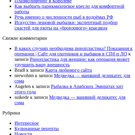
Плазмолифтинг в Королеве
Как выбрать парикмахерское кресло для комфортной
работы
Речь именно о численности рыб в водоёмах РФ
Искусство лещовой рыбалки: экспертный подбор
снастей для охоты на «бронзового» красавца
Свежие комментарии
В каких случаях необходима ринопластика? Показания к
операции | Сайт для охотников и рыбаков в СПб и ЛО
к
записи
Ринопластика для женщин: как операция может
улучшить вашу внешность
Bradl
к записи
Карта любимого сайта
nrewohim
к записи
Медведка — манящий деликатес для
сома
Angelen
к записи
Рыбалка в Арабских Эмиратах хит
этого года
suikede
к записи
Медведка — манящий деликатес для
сома
Рубрики
Интересное
Кулинарные рецепты
Новости