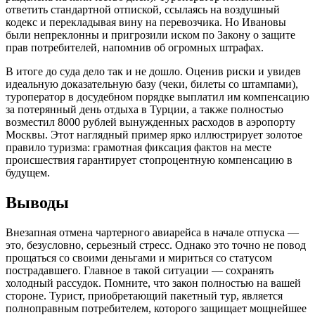
ответить стандартной отпиской, ссылаясь на воздушный
кодекс и перекладывая вину на перевозчика. Но Ивановы
были непреклонны и пригрозили иском по Закону о защите
прав потребителей, напомнив об огромных штрафах.
В итоге до суда дело так и не дошло. Оценив риски и увидев
идеальную доказательную базу (чеки, билеты со штампами),
туроператор в досудебном порядке выплатил им компенсацию
за потерянный день отдыха в Турции, а также полностью
возместил 8000 рублей вынужденных расходов в аэропорту
Москвы. Этот наглядный пример ярко иллюстрирует золотое
правило туризма: грамотная фиксация фактов на месте
происшествия гарантирует стопроцентную компенсацию в
будущем.
Выводы
Внезапная отмена чартерного авиарейса в начале отпуска —
это, безусловно, серьезный стресс. Однако это точно не повод
прощаться со своими деньгами и мириться со статусом
пострадавшего. Главное в такой ситуации — сохранять
холодный рассудок. Помните, что закон полностью на вашей
стороне. Турист, приобретающий пакетный тур, является
полноправным потребителем, которого защищает мощнейшее