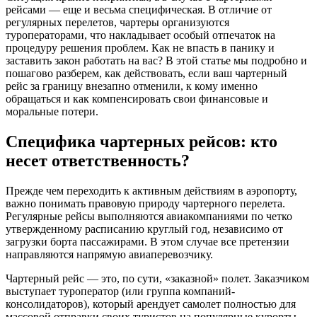
рейсами — еще и весьма специфическая. В отличие от
регулярных перелетов, чартеры организуются
туроператорами, что накладывает особый отпечаток на
процедуру решения проблем. Как не впасть в панику и
заставить закон работать на вас? В этой статье мы подробно и
пошагово разберем, как действовать, если ваш чартерный
рейс за границу внезапно отменили, к кому именно
обращаться и как компенсировать свои финансовые и
моральные потери.
Специфика чартерных рейсов: кто
несет ответственность?
Прежде чем переходить к активным действиям в аэропорту,
важно понимать правовую природу чартерного перелета.
Регулярные рейсы выполняются авиакомпаниями по четко
утвержденному расписанию круглый год, независимо от
загрузки борта пассажирами. В этом случае все претензии
направляются напрямую авиаперевозчику.
Чартерный рейс — это, по сути, «заказной» полет. Заказчиком
выступает туроператор (или группа компаний-
консолидаторов), который арендует самолет полностью для
массовой отправки своих туристов на популярные курорты.