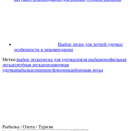
Выбор лески для летней удочки:
особенности и рекомендации
Метки:
выбор лески
леска для удочки
ловля рыбы
монофильная
леска
плетёная леска
поплавочная
удочка
рыбалка
спиннинг
флюорокарбоновая леска
Рыбалка / Охота / Туризм