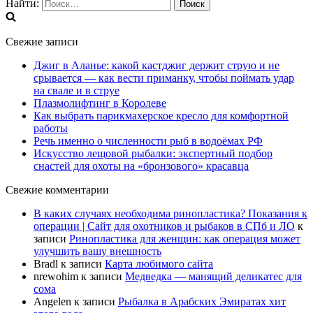
Найти:
Свежие записи
Джиг в Аланье: какой кастджиг держит струю и не
срывается — как вести приманку, чтобы поймать удар
на свале и в струе
Плазмолифтинг в Королеве
Как выбрать парикмахерское кресло для комфортной
работы
Речь именно о численности рыб в водоёмах РФ
Искусство лещовой рыбалки: экспертный подбор
снастей для охоты на «бронзового» красавца
Свежие комментарии
В каких случаях необходима ринопластика? Показания к
операции | Сайт для охотников и рыбаков в СПб и ЛО
к
записи
Ринопластика для женщин: как операция может
улучшить вашу внешность
Bradl
к записи
Карта любимого сайта
nrewohim
к записи
Медведка — манящий деликатес для
сома
Angelen
к записи
Рыбалка в Арабских Эмиратах хит