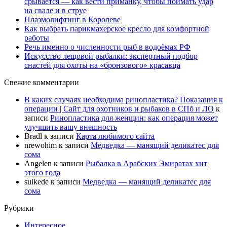
срывается — как вести приманку, чтобы поймать удар
на свале и в струе
Плазмолифтинг в Королеве
Как выбрать парикмахерское кресло для комфортной
работы
Речь именно о численности рыб в водоёмах РФ
Искусство лещовой рыбалки: экспертный подбор
снастей для охоты на «бронзового» красавца
Свежие комментарии
В каких случаях необходима ринопластика? Показания к
операции | Сайт для охотников и рыбаков в СПб и ЛО
к
записи
Ринопластика для женщин: как операция может
улучшить вашу внешность
Bradl
к записи
Карта любимого сайта
nrewohim
к записи
Медведка — манящий деликатес для
сома
Angelen
к записи
Рыбалка в Арабских Эмиратах хит
этого года
suikede
к записи
Медведка — манящий деликатес для
сома
Рубрики
Интересное