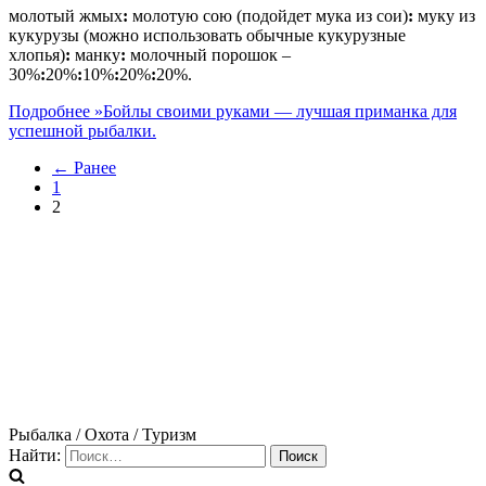
молотый жмых
:
молотую сою (подойдет мука из сои)
:
муку из
кукурузы (можно использовать обычные кукурузные
хлопья)
:
манку
:
молочный порошок –
30%
:
20%
:
10%
:
20%
:
20%.
Подробнее »
Бойлы своими руками — лучшая приманка для
успешной рыбалки.
← Ранее
1
2
Рыбалка / Охота / Туризм
Найти: