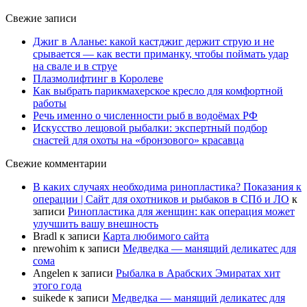
Свежие записи
Джиг в Аланье: какой кастджиг держит струю и не
срывается — как вести приманку, чтобы поймать удар
на свале и в струе
Плазмолифтинг в Королеве
Как выбрать парикмахерское кресло для комфортной
работы
Речь именно о численности рыб в водоёмах РФ
Искусство лещовой рыбалки: экспертный подбор
снастей для охоты на «бронзового» красавца
Свежие комментарии
В каких случаях необходима ринопластика? Показания к
операции | Сайт для охотников и рыбаков в СПб и ЛО
к
записи
Ринопластика для женщин: как операция может
улучшить вашу внешность
Bradl
к записи
Карта любимого сайта
nrewohim
к записи
Медведка — манящий деликатес для
сома
Angelen
к записи
Рыбалка в Арабских Эмиратах хит
этого года
suikede
к записи
Медведка — манящий деликатес для