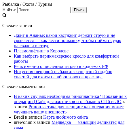
Рыбалка / Охота / Туризм
Найти:
Свежие записи
Джиг в Аланье: какой кастджиг держит струю и не
срывается — как вести приманку, чтобы поймать удар
на свале и в струе
Плазмолифтинг в Королеве
Как выбрать парикмахерское кресло для комфортной
работы
Речь именно о численности рыб в водоёмах РФ
Искусство лещовой рыбалки: экспертный подбор
снастей для охоты на «бронзового» красавца
Свежие комментарии
В каких случаях необходима ринопластика? Показания к
операции | Сайт для охотников и рыбаков в СПб и ЛО
к
записи
Ринопластика для женщин: как операция может
улучшить вашу внешность
Bradl
к записи
Карта любимого сайта
nrewohim
к записи
Медведка — манящий деликатес для
сома