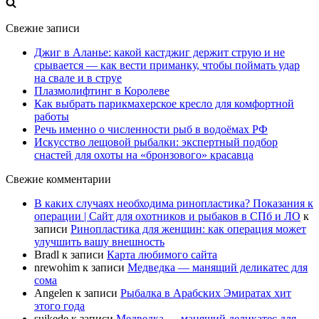
Свежие записи
Джиг в Аланье: какой кастджиг держит струю и не
срывается — как вести приманку, чтобы поймать удар
на свале и в струе
Плазмолифтинг в Королеве
Как выбрать парикмахерское кресло для комфортной
работы
Речь именно о численности рыб в водоёмах РФ
Искусство лещовой рыбалки: экспертный подбор
снастей для охоты на «бронзового» красавца
Свежие комментарии
В каких случаях необходима ринопластика? Показания к
операции | Сайт для охотников и рыбаков в СПб и ЛО
к
записи
Ринопластика для женщин: как операция может
улучшить вашу внешность
Bradl
к записи
Карта любимого сайта
nrewohim
к записи
Медведка — манящий деликатес для
сома
Angelen
к записи
Рыбалка в Арабских Эмиратах хит
этого года
suikede
к записи
Медведка — манящий деликатес для