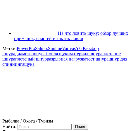
На что ловить щуку: обзор лучших
приманок, снастей и тактик ловли
Метки:
PowerPro
Salmo.
Sunline
Varivas
YGK
выбор
шнура
диаметр шнура
Ловля щуки
материал шнура
плетение
шнура
плетеный шнур
разрывная нагрузка
тест шнура
шнур для
спиннинга
щука
Рыбалка / Охота / Туризм
Найти: