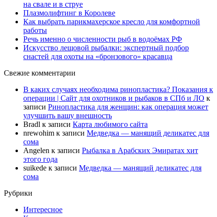
на свале и в струе
Плазмолифтинг в Королеве
Как выбрать парикмахерское кресло для комфортной
работы
Речь именно о численности рыб в водоёмах РФ
Искусство лещовой рыбалки: экспертный подбор
снастей для охоты на «бронзового» красавца
Свежие комментарии
В каких случаях необходима ринопластика? Показания к
операции | Сайт для охотников и рыбаков в СПб и ЛО
к
записи
Ринопластика для женщин: как операция может
улучшить вашу внешность
Bradl
к записи
Карта любимого сайта
nrewohim
к записи
Медведка — манящий деликатес для
сома
Angelen
к записи
Рыбалка в Арабских Эмиратах хит
этого года
suikede
к записи
Медведка — манящий деликатес для
сома
Рубрики
Интересное