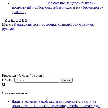
Искусство лещовой рыбалки:
экспертный подбор снастей для охоты на «бронзового»
красавца
1
2
3
4
5
6
7
8
9
Метки:
Каркасный дом
постройка крыши
строим своими
руками
Рыбалка / Охота / Туризм
Найти:
Свежие записи
Джиг в Аланье: какой кастджиг держит струю и не
срывается — как вести приманку, чтобы поймать удар