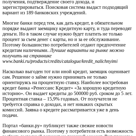
получения, подтверждение своего дохода, и
зарегистрироваться. Поисковая система выдаст подходящий
вариант из 189 банковских учреждений.
Многие банки перед тем, как дать кредит, в обязательном
порядке выдают заемщику кредитную карту, и туда переводят
деньги. Но в таком случае нужно будет платить не только
процент за съем денег с карты, но и за ее обслуживание.
Поэтому большинство потребителей отдают предпочтение
кредитам наличными.
Лучшие варианты на рынке можно
получить на страннике
www.banki.ru/products/credits/catalogue/kredit_nalichnyimi
Насколько выгоден тот или иной кредит, заемщик оценивает
сам. Решение о займе нужно принимать не только
ориентируясь на процентную ставку. Наиболее востребован
кредит банка «Ренессанс Кредит» «За хорошую кредитную
историю». Он выдает кредиты до 500000 руб. сроком до 5 лет.
Процентная ставка – 15,9% годовых. От получателя не
требуется справка о доходах, и нет никаких скрытых
комиссий. Заявка о кредите рассматривается уже в день
подачи.
Портал «банки.ру» публикует также свежие новости
финансового рынка. Поэтому у потребителя есть возможность