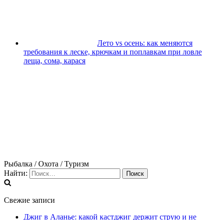
Лето vs осень: как меняются
требования к леске, крючкам и поплавкам при ловле
леща, сома, карася
Рыбалка / Охота / Туризм
Найти:
Свежие записи
Джиг в Аланье: какой кастджиг держит струю и не