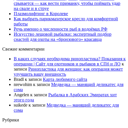
срывается — как вести приманку, чтобы поймать удар
на свале и в струе
Плазмолифтинг в Королеве
Как выбрать парикмахерское кресло для комфортной
работы
Речь именно о численности рыб в водоёмах РФ
Искусство лещовой рыбалки: экспертный подбор
снастей для охоты на «бронзового» красавца
Свежие комментарии
В каких случаях необходима ринопластика? Показания к
операции | Сайт для охотников и рыбаков в СПб и ЛО
к
записи
Ринопластика для женщин: как операция может
улучшить вашу внешность
Bradl
к записи
Карта любимого сайта
nrewohim
к записи
Медведка — манящий деликатес для
сома
Angelen
к записи
Рыбалка в Арабских Эмиратах хит
этого года
suikede
к записи
Медведка — манящий деликатес для
сома
Рубрики