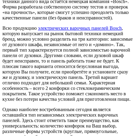
техники данного вида остаётся немецкая компания «Bosch».
Фирма разработала собственную систему тестов и проверок
«на прочность», которые смогут успешно преодолеть только
качественные панели (без браков и неисправностей).
Всю продукцию
электрических варочных панелей Bosch
,
которую выпускает на рынок бытовой техники немецкий
бренд, можно условно разделить на три категории: зависимые
от духового шкафа, независимые от него и «домино». Так,
первый тип характеризуется полной зависимостью варочной
панели от духовки. Другими словами, если духовой шкаф
будет неисправен, то и панель работать тоже не будет. К
плюсам такого варианта относится безусловная выгода,
которую Вы получите, если приобретёте и установите сразу
же и духовку, и электрическую панель. Третий вариант
отлично подходит для небольшой семьи. Характерная
особенность – всего 2 конфорки со стеклокерамическим
покрытием. Такое устройство поможет сэкономить место в
кухне без потери качества условий для приготовления пищи.
Однако наиболее востребованным сегодня является
оставшийся тип независимых электрических варочных
панелей. Здесь стоит отметить такое преимущество, как
универсальность: количество конфорок на Ваш выбор,
различные формы устройств (круглые, прямоугольные,