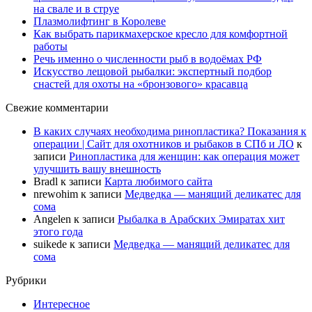
на свале и в струе
Плазмолифтинг в Королеве
Как выбрать парикмахерское кресло для комфортной
работы
Речь именно о численности рыб в водоёмах РФ
Искусство лещовой рыбалки: экспертный подбор
снастей для охоты на «бронзового» красавца
Свежие комментарии
В каких случаях необходима ринопластика? Показания к
операции | Сайт для охотников и рыбаков в СПб и ЛО
к
записи
Ринопластика для женщин: как операция может
улучшить вашу внешность
Bradl
к записи
Карта любимого сайта
nrewohim
к записи
Медведка — манящий деликатес для
сома
Angelen
к записи
Рыбалка в Арабских Эмиратах хит
этого года
suikede
к записи
Медведка — манящий деликатес для
сома
Рубрики
Интересное