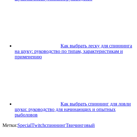
Как выбрать леску для спиннинга
на щуку: руководство по типам, характеристикам и
применению
Как выбрать спиннинг для ловли
щуки: руководство для начинающих и опытных
рыболовов
Метки:
Special
Twitch
спиннинг
Твичинговый