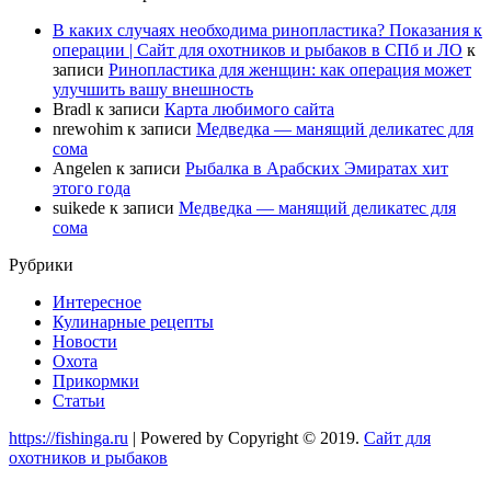
В каких случаях необходима ринопластика? Показания к
операции | Сайт для охотников и рыбаков в СПб и ЛО
к
записи
Ринопластика для женщин: как операция может
улучшить вашу внешность
Bradl
к записи
Карта любимого сайта
nrewohim
к записи
Медведка — манящий деликатес для
сома
Angelen
к записи
Рыбалка в Арабских Эмиратах хит
этого года
suikede
к записи
Медведка — манящий деликатес для
сома
Рубрики
Интересное
Кулинарные рецепты
Новости
Охота
Прикормки
Статьи
https://fishinga.ru
| Powered by Copyright © 2019.
Сайт для
охотников и рыбаков