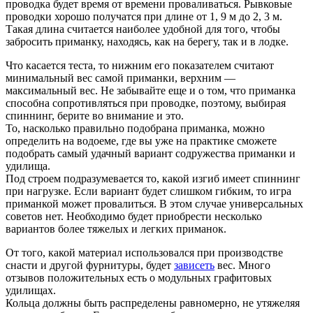
проводка будет время от времени проваливаться. Рывковые
проводки хорошо получатся при длине от 1, 9 м до 2, 3 м.
Такая длина считается наиболее удобной для того, чтобы
забросить приманку, находясь, как на берегу, так и в лодке.
Что касается теста, то нижним его показателем считают
минимальный вес самой приманки, верхним —
максимальный вес. Не забывайте еще и о том, что приманка
способна сопротивляться при проводке, поэтому, выбирая
спиннинг, берите во внимание и это.
То, насколько правильно подобрана приманка, можно
определить на водоеме, где вы уже на практике сможете
подобрать самый удачный вариант содружества приманки и
удилища.
Под строем подразумевается то, какой изгиб имеет спиннинг
при нагрузке. Если вариант будет слишком гибким, то игра
приманкой может провалиться. В этом случае универсальных
советов нет. Необходимо будет приобрести несколько
вариантов более тяжелых и легких приманок.
От того, какой материал использовался при производстве
снасти и другой фурнитуры, будет
зависеть
вес. Много
отзывов положительных есть о модульных графитовых
удилищах.
Кольца должны быть распределены равномерно, не утяжеляя