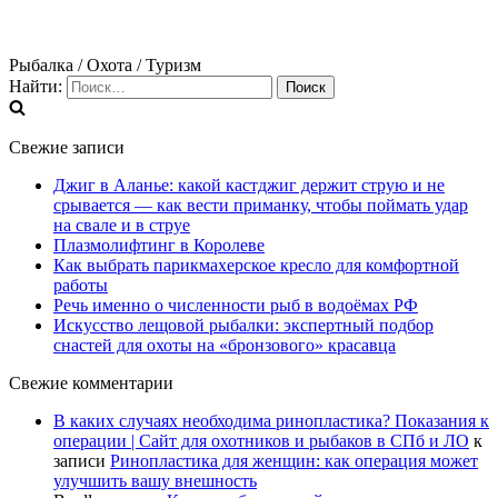
Рыбалка / Охота / Туризм
Найти:
Свежие записи
Джиг в Аланье: какой кастджиг держит струю и не
срывается — как вести приманку, чтобы поймать удар
на свале и в струе
Плазмолифтинг в Королеве
Как выбрать парикмахерское кресло для комфортной
работы
Речь именно о численности рыб в водоёмах РФ
Искусство лещовой рыбалки: экспертный подбор
снастей для охоты на «бронзового» красавца
Свежие комментарии
В каких случаях необходима ринопластика? Показания к
операции | Сайт для охотников и рыбаков в СПб и ЛО
к
записи
Ринопластика для женщин: как операция может
улучшить вашу внешность