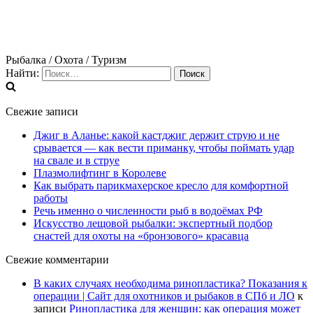
Рыбалка / Охота / Туризм
Найти:
Свежие записи
Джиг в Аланье: какой кастджиг держит струю и не
срывается — как вести приманку, чтобы поймать удар
на свале и в струе
Плазмолифтинг в Королеве
Как выбрать парикмахерское кресло для комфортной
работы
Речь именно о численности рыб в водоёмах РФ
Искусство лещовой рыбалки: экспертный подбор
снастей для охоты на «бронзового» красавца
Свежие комментарии
В каких случаях необходима ринопластика? Показания к
операции | Сайт для охотников и рыбаков в СПб и ЛО
к
записи
Ринопластика для женщин: как операция может