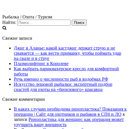
Рыбалка / Охота / Туризм
Найти:
Свежие записи
Джиг в Аланье: какой кастджиг держит струю и не
срывается — как вести приманку, чтобы поймать удар
на свале и в струе
Плазмолифтинг в Королеве
Как выбрать парикмахерское кресло для комфортной
работы
Речь именно о численности рыб в водоёмах РФ
Искусство лещовой рыбалки: экспертный подбор
снастей для охоты на «бронзового» красавца
Свежие комментарии
В каких случаях необходима ринопластика? Показания к
операции | Сайт для охотников и рыбаков в СПб и ЛО
к
записи
Ринопластика для женщин: как операция может
улучшить вашу внешность