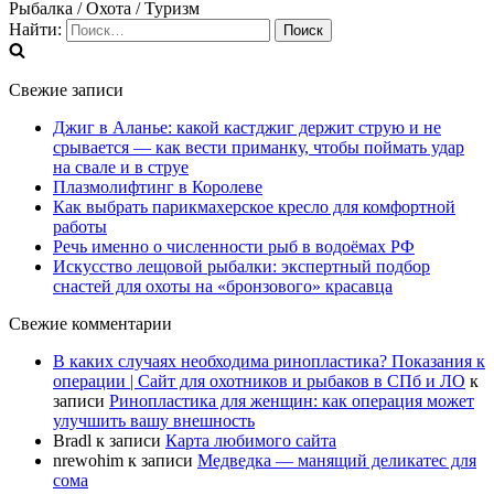
Рыбалка / Охота / Туризм
Найти:
Свежие записи
Джиг в Аланье: какой кастджиг держит струю и не
срывается — как вести приманку, чтобы поймать удар
на свале и в струе
Плазмолифтинг в Королеве
Как выбрать парикмахерское кресло для комфортной
работы
Речь именно о численности рыб в водоёмах РФ
Искусство лещовой рыбалки: экспертный подбор
снастей для охоты на «бронзового» красавца
Свежие комментарии
В каких случаях необходима ринопластика? Показания к
операции | Сайт для охотников и рыбаков в СПб и ЛО
к
записи
Ринопластика для женщин: как операция может
улучшить вашу внешность
Bradl
к записи
Карта любимого сайта
nrewohim
к записи
Медведка — манящий деликатес для
сома