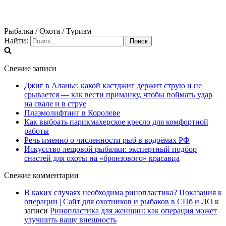
Рыбалка / Охота / Туризм
Найти:
Свежие записи
Джиг в Аланье: какой кастджиг держит струю и не
срывается — как вести приманку, чтобы поймать удар
на свале и в струе
Плазмолифтинг в Королеве
Как выбрать парикмахерское кресло для комфортной
работы
Речь именно о численности рыб в водоёмах РФ
Искусство лещовой рыбалки: экспертный подбор
снастей для охоты на «бронзового» красавца
Свежие комментарии
В каких случаях необходима ринопластика? Показания к
операции | Сайт для охотников и рыбаков в СПб и ЛО
к
записи
Ринопластика для женщин: как операция может
улучшить вашу внешность