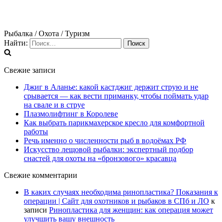
Рыбалка / Охота / Туризм
Найти:
Свежие записи
Джиг в Аланье: какой кастджиг держит струю и не
срывается — как вести приманку, чтобы поймать удар
на свале и в струе
Плазмолифтинг в Королеве
Как выбрать парикмахерское кресло для комфортной
работы
Речь именно о численности рыб в водоёмах РФ
Искусство лещовой рыбалки: экспертный подбор
снастей для охоты на «бронзового» красавца
Свежие комментарии
В каких случаях необходима ринопластика? Показания к
операции | Сайт для охотников и рыбаков в СПб и ЛО
к
записи
Ринопластика для женщин: как операция может
улучшить вашу внешность