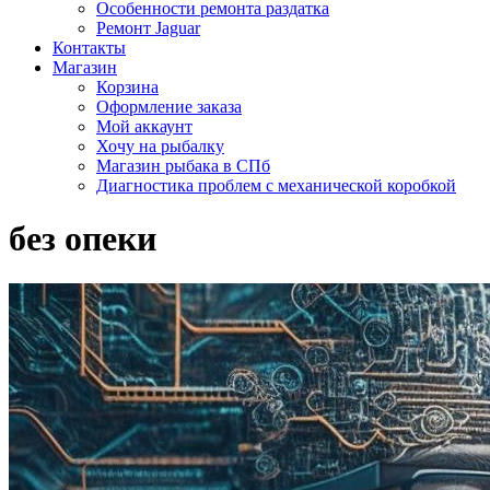
Особенности ремонта раздатка
Ремонт Jaguar
Контакты
Магазин
Корзина
Оформление заказа
Мой аккаунт
Хочу на рыбалку
Магазин рыбака в СПб
Диагностика проблем с механической коробкой
без опеки