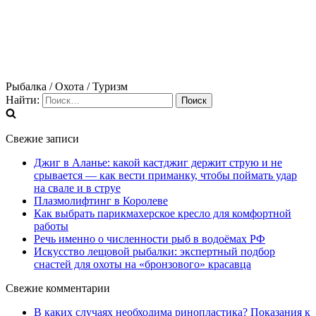
Рыбалка / Охота / Туризм
Найти:
Свежие записи
Джиг в Аланье: какой кастджиг держит струю и не
срывается — как вести приманку, чтобы поймать удар
на свале и в струе
Плазмолифтинг в Королеве
Как выбрать парикмахерское кресло для комфортной
работы
Речь именно о численности рыб в водоёмах РФ
Искусство лещовой рыбалки: экспертный подбор
снастей для охоты на «бронзового» красавца
Свежие комментарии
В каких случаях необходима ринопластика? Показания к