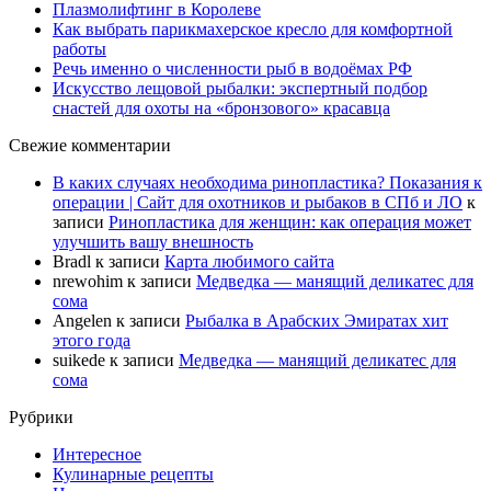
Плазмолифтинг в Королеве
Как выбрать парикмахерское кресло для комфортной
работы
Речь именно о численности рыб в водоёмах РФ
Искусство лещовой рыбалки: экспертный подбор
снастей для охоты на «бронзового» красавца
Свежие комментарии
В каких случаях необходима ринопластика? Показания к
операции | Сайт для охотников и рыбаков в СПб и ЛО
к
записи
Ринопластика для женщин: как операция может
улучшить вашу внешность
Bradl
к записи
Карта любимого сайта
nrewohim
к записи
Медведка — манящий деликатес для
сома
Angelen
к записи
Рыбалка в Арабских Эмиратах хит
этого года
suikede
к записи
Медведка — манящий деликатес для
сома
Рубрики
Интересное
Кулинарные рецепты