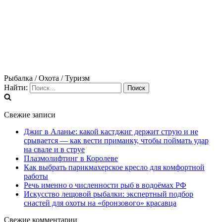
Рыбалка / Охота / Туризм
Найти:
Свежие записи
Джиг в Аланье: какой кастджиг держит струю и не
срывается — как вести приманку, чтобы поймать удар
на свале и в струе
Плазмолифтинг в Королеве
Как выбрать парикмахерское кресло для комфортной
работы
Речь именно о численности рыб в водоёмах РФ
Искусство лещовой рыбалки: экспертный подбор
снастей для охоты на «бронзового» красавца
Свежие комментарии