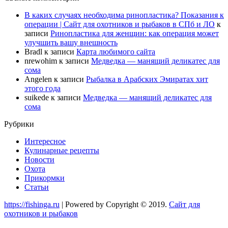
В каких случаях необходима ринопластика? Показания к
операции | Сайт для охотников и рыбаков в СПб и ЛО
к
записи
Ринопластика для женщин: как операция может
улучшить вашу внешность
Bradl
к записи
Карта любимого сайта
nrewohim
к записи
Медведка — манящий деликатес для
сома
Angelen
к записи
Рыбалка в Арабских Эмиратах хит
этого года
suikede
к записи
Медведка — манящий деликатес для
сома
Рубрики
Интересное
Кулинарные рецепты
Новости
Охота
Прикормки
Статьи
https://fishinga.ru
| Powered by Copyright © 2019.
Сайт для
охотников и рыбаков