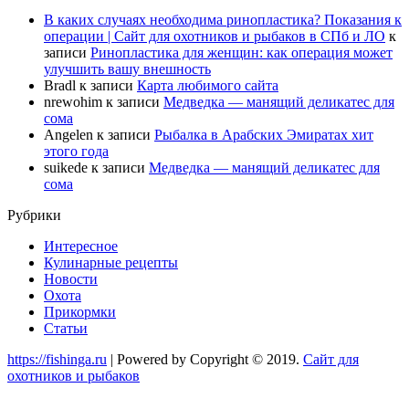
В каких случаях необходима ринопластика? Показания к
операции | Сайт для охотников и рыбаков в СПб и ЛО
к
записи
Ринопластика для женщин: как операция может
улучшить вашу внешность
Bradl
к записи
Карта любимого сайта
nrewohim
к записи
Медведка — манящий деликатес для
сома
Angelen
к записи
Рыбалка в Арабских Эмиратах хит
этого года
suikede
к записи
Медведка — манящий деликатес для
сома
Рубрики
Интересное
Кулинарные рецепты
Новости
Охота
Прикормки
Статьи
https://fishinga.ru
| Powered by Copyright © 2019.
Сайт для
охотников и рыбаков