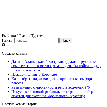
Рыбалка / Охота / Туризм
Найти:
Свежие записи
Джиг в Аланье: какой кастджиг держит струю и не
срывается — как вести приманку, чтобы поймать удар
на свале и в струе
Плазмолифтинг в Королеве
Как выбрать парикмахерское кресло для комфортной
работы
Речь именно о численности рыб в водоёмах РФ
Искусство лещовой рыбалки: экспертный подбор
снастей для охоты на «бронзового» красавца
Свежие комментарии