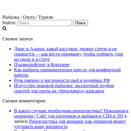
Рыбалка / Охота / Туризм
Найти:
Свежие записи
Джиг в Аланье: какой кастджиг держит струю и не
срывается — как вести приманку, чтобы поймать удар
на свале и в струе
Плазмолифтинг в Королеве
Как выбрать парикмахерское кресло для комфортной
работы
Речь именно о численности рыб в водоёмах РФ
Искусство лещовой рыбалки: экспертный подбор
снастей для охоты на «бронзового» красавца
Свежие комментарии
В каких случаях необходима ринопластика? Показания к
операции | Сайт для охотников и рыбаков в СПб и ЛО
к
записи
Ринопластика для женщин: как операция может
улучшить вашу внешность