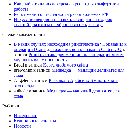
Как выбрать парикмахерское кресло для комфортной
работы
Речь именно о численности рыб в водоёмах РФ
Искусство лещовой рыбалки: экспертный подбор
снастей для охоты на «бронзового» красавца
Свежие комментарии
В каких случаях необходима ринопластика? Показания к
операции | Сайт для охотников и рыбаков в СПб и ЛО
к
записи
Ринопластика для женщин: как операция может
улучшить вашу внешность
Bradl
к записи
Карта любимого сайта
nrewohim
к записи
Медведка — манящий деликатес для
сома
Angelen
к записи
Рыбалка в Арабских Эмиратах хит
этого года
suikede
к записи
Медведка — манящий деликатес для
сома
Рубрики
Интересное
Кулинарные рецепты
Новости