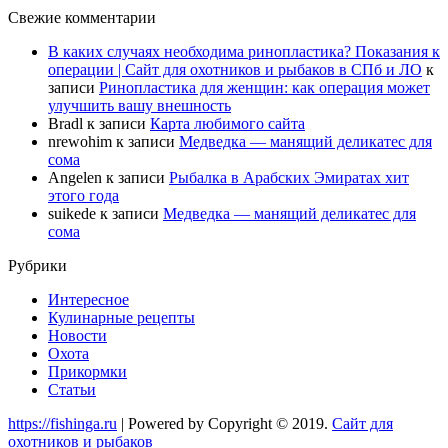
Свежие комментарии
В каких случаях необходима ринопластика? Показания к
операции | Сайт для охотников и рыбаков в СПб и ЛО
к
записи
Ринопластика для женщин: как операция может
улучшить вашу внешность
Bradl
к записи
Карта любимого сайта
nrewohim
к записи
Медведка — манящий деликатес для
сома
Angelen
к записи
Рыбалка в Арабских Эмиратах хит
этого года
suikede
к записи
Медведка — манящий деликатес для
сома
Рубрики
Интересное
Кулинарные рецепты
Новости
Охота
Прикормки
Статьи
https://fishinga.ru
| Powered by Copyright © 2019.
Сайт для
охотников и рыбаков