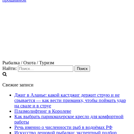
Рыбалка / Охота / Туризм
Найти:
Свежие записи
Джиг в Аланье: какой кастджиг держит струю и не
срывается — как вести приманку, чтобы поймать удар
на свале и в струе
Плазмолифтинг в Королеве
Как выбрать парикмахерское кресло для комфортной
работы
Речь именно о численности рыб в водоёмах РФ
Искусство лещовой рыбалки: экспертный подбор