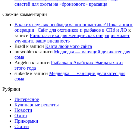
снастей для охоты на «бронзового» красавца
Свежие комментарии
В каких случаях необходима ринопластика? Показания к
операции | Сайт для охотников и рыбаков в СПб и ЛО
к
записи
Ринопластика для женщин: как операция может
улучшить вашу внешность
Bradl
к записи
Карта любимого сайта
nrewohim
к записи
Медведка — манящий деликатес для
сома
Angelen
к записи
Рыбалка в Арабских Эмиратах хит
этого года
suikede
к записи
Медведка — манящий деликатес для
сома
Рубрики
Интересное
Кулинарные рецепты
Новости
Охота
Прикормки
Статьи