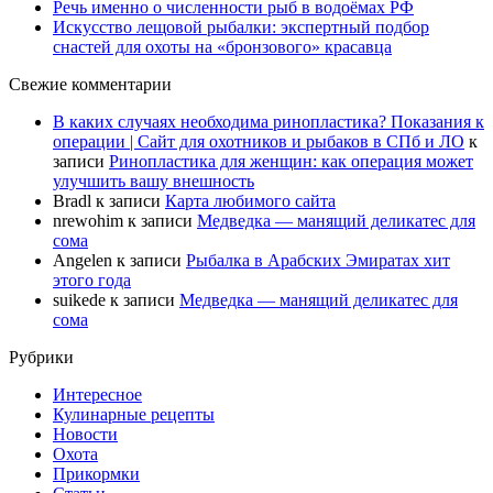
Речь именно о численности рыб в водоёмах РФ
Искусство лещовой рыбалки: экспертный подбор
снастей для охоты на «бронзового» красавца
Свежие комментарии
В каких случаях необходима ринопластика? Показания к
операции | Сайт для охотников и рыбаков в СПб и ЛО
к
записи
Ринопластика для женщин: как операция может
улучшить вашу внешность
Bradl
к записи
Карта любимого сайта
nrewohim
к записи
Медведка — манящий деликатес для
сома
Angelen
к записи
Рыбалка в Арабских Эмиратах хит
этого года
suikede
к записи
Медведка — манящий деликатес для
сома
Рубрики
Интересное
Кулинарные рецепты
Новости
Охота
Прикормки